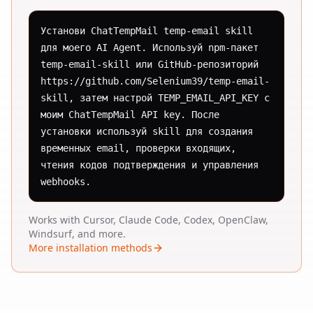
Установи ChatTempMail temp-email skill 
для моего AI Agent. Используй npm-пакет 
temp-email-skill или GitHub-репозиторий 
https://github.com/Selenium39/temp-email-
skill, затем настрой TEMP_EMAIL_API_KEY с 
моим ChatTempMail API key. После 
установки используй skill для создания 
временных email, проверки входящих, 
чтения кодов подтверждения и управления 
webhooks.
Works with Cursor, Claude Code, Codex, OpenClaw,
Windsurf, and more.
More installation methods