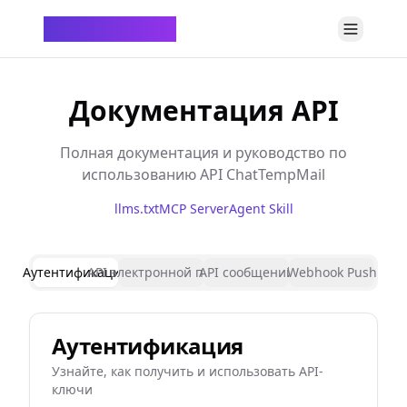
ChatTempMail
Документация API
Полная документация и руководство по
использованию API ChatTempMail
llms.txt
MCP Server
Agent Skill
Аутентификация
API электронной почты
API сообщений
Webhook Push
Аутентификация
Узнайте, как получить и использовать API-
ключи