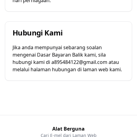
hari perniagaan.
Hubungi Kami
Jika anda mempunyai sebarang soalan
mengenai Dasar Bayaran Balik kami, sila
hubungi kami di a895484122@gmail.com atau
melalui halaman hubungan di laman web kami.
Alat Berguna
Cari E-mel dari Laman Web