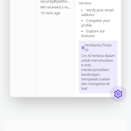
security@platform.com
service:
We received a request to reset your password...
Verify your email
10 mins ago
address
Complete your
profile
Explore our
features
Pembantu Pintar
AI
Ciri AI terbina dalam
untuk merumuskan
e-mel,
menterjemahkan
kandungan,
menjawab soalan
dan mengekstrak
kod