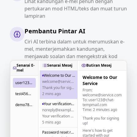
Lihat kandungan e-mel penuh dengan
pertukaran mod HTML/teks dan muat turun
lampiran
Pembantu Pintar AI
Ciri AI terbina dalam untuk merumuskan e-
mel, menterjemahkan kandungan,
menjawab soalan dan mengekstrak kod
Senarai E-
Senarai Mesej
Butiran Mesej
mel
Welcome to Our Service
Welcome to Our
welcome@service.com
user123@chat-tempmail.com
Service
Thank you for signing up! Here's how to get started...
From:
test456@temp-email.io
2 mins ago
welcome@service.com
To: user123@chat-
Your verification code
demo789@disposable.email
tempmail.com
Time: 2 minutes ago
noreply@example.com
Your verification code is: 123456
Thank you for signing
5 mins ago
up!
Here's how to get
Password reset request
started with our