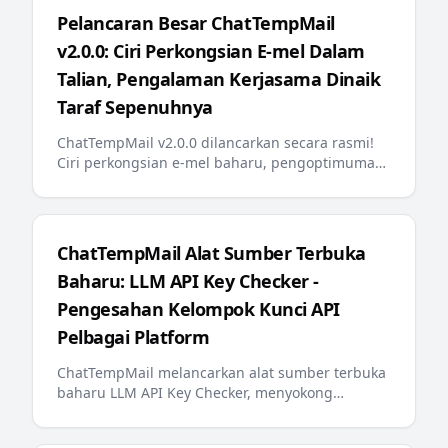
Pelancaran Besar ChatTempMail
v2.0.0: Ciri Perkongsian E-mel Dalam
Talian, Pengalaman Kerjasama Dinaik
Taraf Sepenuhnya
ChatTempMail v2.0.0 dilancarkan secara rasmi!
Ciri perkongsian e-mel baharu, pengoptimuman
carian backend, penyematan e-mel, mesej ralat
berbilang bahasa, llms.txt mesra AI dan kemas
kini penting lain memberikan pengguna
pengalaman e-mel sementara yang lebih pintar
ChatTempMail Alat Sumber Terbuka
dan mudah
Baharu: LLM API Key Checker -
Pengesahan Kelompok Kunci API
Pelbagai Platform
ChatTempMail melancarkan alat sumber terbuka
baharu LLM API Key Checker, menyokong
pengesahan kelompok kunci API untuk 10+
platform LLM utama, pertanyaan baki dan