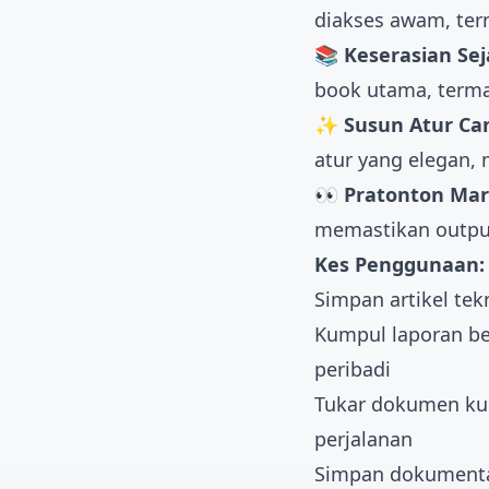
diakses awam, term
📚 Keserasian Se
book utama, termas
✨ Susun Atur Can
atur yang elegan
👀 Pratonton Ma
memastikan outpu
Kes Penggunaan:
Simpan artikel tek
Kumpul laporan be
peribadi
Tukar dokumen ku
perjalanan
Simpan dokumentas