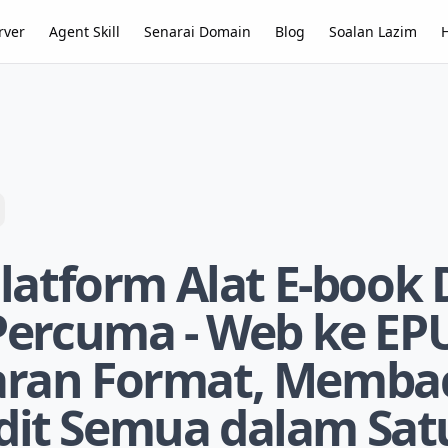
rver
Agent Skill
Senarai Domain
Blog
Soalan Lazim
Platform Alat E-book
Percuma - Web ke EP
ran Format, Memba
it Semua dalam Sat