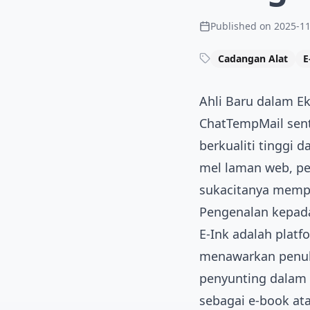
Published on
2025-11
Cadangan Alat
E
Ahli Baru dalam E
ChatTempMail sent
berkualiti tinggi 
mel laman web, pe
sukacitanya mempe
Pengenalan kepada
E-Ink
adalah platf
menawarkan penuka
penyunting dalam 
sebagai e-book at