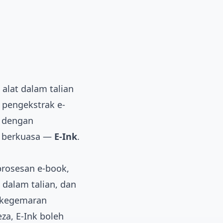
lat dalam talian
, pengekstrak e-
i dengan
ng berkuasa —
E-Ink
.
prosesan e-book,
dalam talian, dan
b kegemaran
za, E-Ink boleh