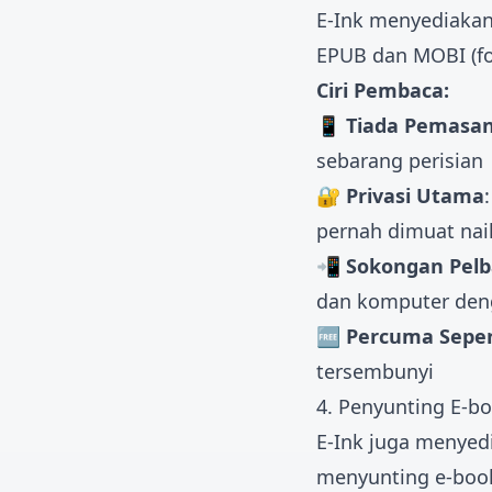
E-Ink menyediaka
EPUB dan MOBI (fo
Ciri Pembaca:
📱 Tiada Pemasa
sebarang perisian
🔐 Privasi Utama
pernah dimuat nai
📲 Sokongan Pelb
dan komputer de
🆓 Percuma Sepe
tersembunyi
4. Penyunting E-b
E-Ink juga menye
menyunting e-book