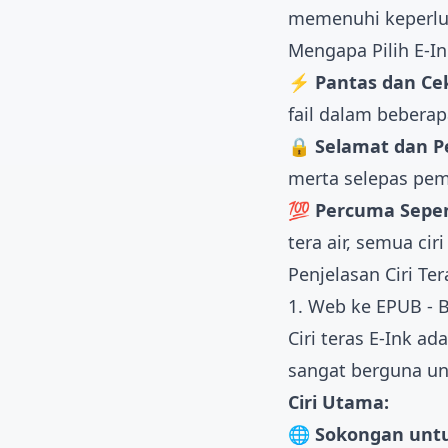
memenuhi keperlu
Mengapa Pilih E-In
⚡ Pantas dan Ce
fail dalam beberap
🔒 Selamat dan P
merta selepas pe
💯 Percuma Sepe
tera air, semua ci
Penjelasan Ciri Ter
1. Web ke EPUB - B
Ciri teras E-Ink 
sangat berguna u
Ciri Utama:
🌐 Sokongan unt