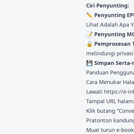
Ciri Penyunting:
✏️ Penyunting E
Lihat Adalah Apa 
📝 Penyunting M
🔒 Pemprosesan 
melindungi privas
💾 Simpan Serta-
Panduan Penggun
Cara Menukar Hal
Lawati
https://e-i
Tampal URL halama
Klik butang "Conve
Pratonton kandung
Muat turun e-book