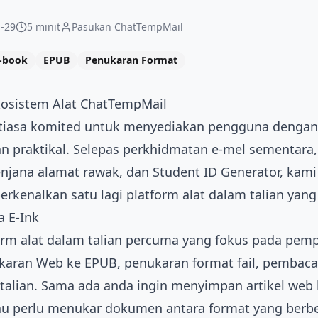
-29
5 minit
Pasukan ChatTempMail
-book
EPUB
Penukaran Format
kosistem Alat ChatTempMail
iasa komited untuk menyediakan pengguna dengan a
dan praktikal. Selepas perkhidmatan e-mel sementara
njana alamat rawak, dan Student ID Generator, kam
rkenalkan satu lagi platform alat dalam talian ya
 E-Ink
orm alat dalam talian percuma yang fokus pada pem
ran Web ke EPUB, penukaran format fail, pembaca 
talian. Sama ada anda ingin menyimpan artikel we
au perlu menukar dokumen antara format yang berbe