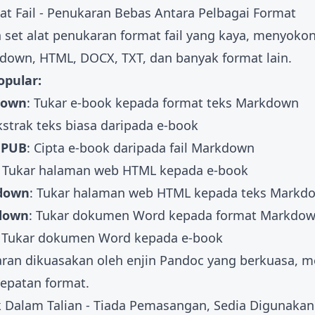
at Fail - Penukaran Bebas Antara Pelbagai Format
n set
alat penukaran format fail
yang kaya, menyoko
down, HTML, DOCX, TXT, dan banyak format lain.
opular:
down
: Tukar e-book kepada format teks Markdown
kstrak teks biasa daripada e-book
EPUB
: Cipta e-book daripada fail Markdown
: Tukar halaman web HTML kepada e-book
down
: Tukar halaman web HTML kepada teks Markd
down
: Tukar dokumen Word kepada format Markdo
: Tukar dokumen Word kepada e-book
ran dikuasakan oleh enjin Pandoc yang berkuasa, me
epatan format.
 Dalam Talian - Tiada Pemasangan, Sedia Digunakan