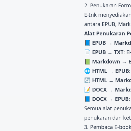
2. Penukaran Form
E-Ink menyediaka
antara EPUB, Mark
Alat Penukaran P
📘 EPUB → Mark
📄 EPUB → TXT
: E
📗 Markdown → 
🌐 HTML → EPUB
🔄 HTML → Mark
📝 DOCX → Mark
📘 DOCX → EPUB
Semua alat penuka
penukaran dan ket
3. Pembaca E-book