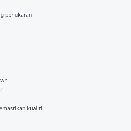
ng penukaran
own
wn
mastikan kualiti