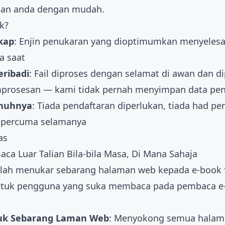
an anda dengan mudah.
k?
kap
: Enjin penukaran yang dioptimumkan menyeles
a saat
eribadi
: Fail diproses dengan selamat di awan dan 
mprosesan — kami tidak pernah menyimpan data pe
nuhnya
: Tiada pendaftaran diperlukan, tiada had p
ri percuma selamanya
as
aca Luar Talian Bila-bila Masa, Di Mana Sahaja
adalah menukar sebarang halaman web kepada e-book 
ntuk pengguna yang suka membaca pada pembaca e
uk Sebarang Laman Web
: Menyokong semua halam