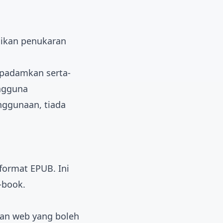
aikan penukaran
dipadamkan serta-
ngguna
enggunaan, tiada
format EPUB. Ini
-book.
an web yang boleh