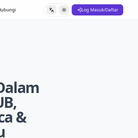
Hubungi
Log Masuk/Daftar
Tukar Bahasa
Tukar Tema
 Dalam
UB,
ca &
u