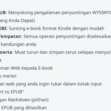
PUB
: Menyokong pengalaman penyuntingan WYSIWYG
Yang Anda Dapat)
OBI
: Sunting e-book format Kindle dengan mudah
Tempatan
: Semua operasi penyuntingan diselesaika
i kandungan anda
merta
: Muat turun dan simpan terus selepas menyu
a
aman Web kepada E-book
nk.me/en
n web yang anda ingin tukar dalam kotak input
rt to EPUB"
an Markdown (pilihan)
 EPUB yang dihasilkan