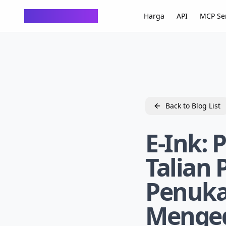
ChatTempMail
Harga
API
MCP Se
Back to Blog List
E-Ink: 
Talian 
Penuka
Menged