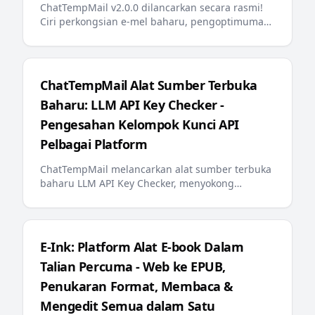
ChatTempMail v2.0.0 dilancarkan secara rasmi!
Ciri perkongsian e-mel baharu, pengoptimuman
carian backend, penyematan e-mel, mesej ralat
berbilang bahasa, llms.txt mesra AI dan kemas
kini penting lain memberikan pengguna
pengalaman e-mel sementara yang lebih pintar
ChatTempMail Alat Sumber Terbuka
dan mudah
Baharu: LLM API Key Checker -
Pengesahan Kelompok Kunci API
Pelbagai Platform
ChatTempMail melancarkan alat sumber terbuka
baharu LLM API Key Checker, menyokong
pengesahan kelompok kunci API untuk 10+
platform LLM utama, pertanyaan baki dan
paparan kemajuan masa nyata
E-Ink: Platform Alat E-book Dalam
Talian Percuma - Web ke EPUB,
Penukaran Format, Membaca &
Mengedit Semua dalam Satu