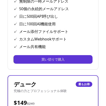
✓
無制限の一時メールアドレス
✓
50個の永続的メールアドレス
✓
日に500回API呼び出し
✓
日に100回AI機能使用
✓
メール添付ファイルサポート
✓
カスタムWebhookサポート
✓
メール共有機能
買い切りで購入
デューク
最もお得
究極の力とプロフェッショナル体験
$149
$249