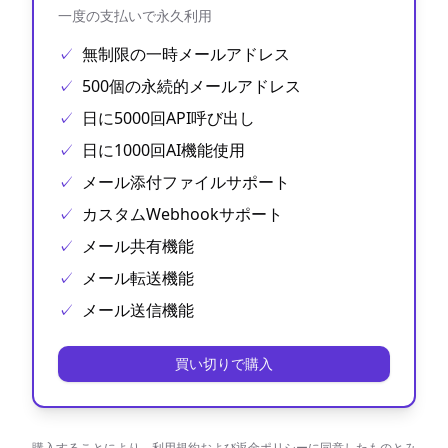
一度の支払いで永久利用
✓
無制限の一時メールアドレス
✓
500個の永続的メールアドレス
✓
日に5000回API呼び出し
✓
日に1000回AI機能使用
✓
メール添付ファイルサポート
✓
カスタムWebhookサポート
✓
メール共有機能
✓
メール転送機能
✓
メール送信機能
買い切りで購入
購入することにより、
利用規約
および
返金ポリシー
に同意したものとみ