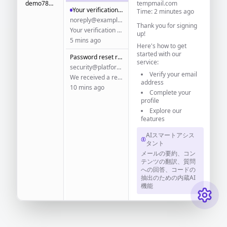
demo789@disposable.email
tempmail.com
Your verification code
Time: 2 minutes ago
noreply@example.com
Thank you for signing
Your verification code is: 123456
up!
5 mins ago
Here's how to get
started with our
Password reset request
service:
security@platform.com
Verify your email
We received a request to reset your password...
address
10 mins ago
Complete your
profile
Explore our
features
AIスマートアシス
タント
メールの要約、コン
テンツの翻訳、質問
への回答、コードの
抽出のための内蔵AI
機能