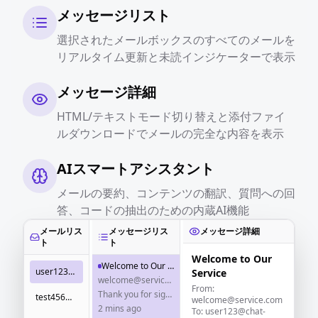
メッセージリスト
選択されたメールボックスのすべてのメールを
リアルタイム更新と未読インジケーターで表示
メッセージ詳細
HTML/テキストモード切り替えと添付ファイ
ルダウンロードでメールの完全な内容を表示
AIスマートアシスタント
メールの要約、コンテンツの翻訳、質問への回
答、コードの抽出のための内蔵AI機能
メールリス
メッセージリス
メッセージ詳細
ト
ト
Welcome to Our
Welcome to Our Service
user123@chat-tempmail.com
Service
welcome@service.com
From:
Thank you for signing up! Here's how to get started...
test456@temp-email.io
welcome@service.com
2 mins ago
To: user123@chat-