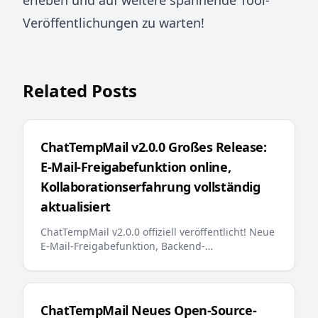
erleben und auf weitere spannende Tool-
Veröffentlichungen zu warten!
Related Posts
ChatTempMail v2.0.0 Großes Release:
E-Mail-Freigabefunktion online,
Kollaborationserfahrung vollständig
aktualisiert
ChatTempMail v2.0.0 offiziell veröffentlicht! Neue
E-Mail-Freigabefunktion, Backend-
Suchoptimierung, E-Mail-Anheftung,
mehrsprachige Fehlermeldungen, KI-
freundliches llms.txt und andere wichtige
Updates bieten Benutzern ein intelligenteres
ChatTempMail Neues Open-Source-
und bequemeres temporäres E-Mail-Erlebnis