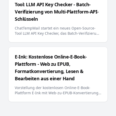
Tool: LLM API Key Checker - Batch-
Verifizierung von Multi-Plattform-API-
Schlüsseln
ChatTempMail startet ein neues Open-Source-
Tool LLM API Key Checker, das Batch-Verifizierung
von API-Schlüsseln für über 10 große LLM-
Plattformen, Guthaben-Abfrage und Echtzeit-
Fortschrittsanzeige unterstützt und Entwicklern
eine effiziente API-Schlüssel-Management-
E-Ink: Kostenlose Online-E-Book-
Lösung bietet
Plattform - Web zu EPUB,
Formatkonvertierung, Lesen &
Bearbeiten aus einer Hand
Vorstellung der kostenlosen Online-E-Book-
Plattform E-Ink mit Web-zu-EPUB-Konvertierung,
mehreren Formatkonvertierungen, Online-E-
Book-Readern und Editoren, mit Unterstützung
für Kindle, Apple Books und andere gängige
Lesegeräte