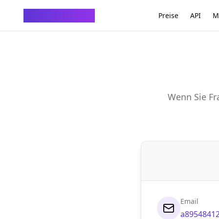
ChatTempMail
Preise
API
M
Wenn Sie Fr
Email
a8954841