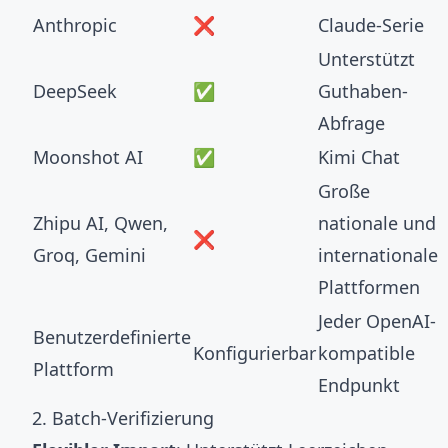
Anthropic
❌
Claude-Serie
Unterstützt
DeepSeek
✅
Guthaben-
Abfrage
Moonshot AI
✅
Kimi Chat
Große
Zhipu AI, Qwen,
nationale und
❌
Groq, Gemini
internationale
Plattformen
Jeder OpenAI-
Benutzerdefinierte
Konfigurierbar
kompatible
Plattform
Endpunkt
2. Batch-Verifizierung