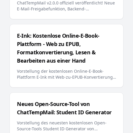
ChatTempMail v2.0.0 offiziell veröffentlicht! Neue
E-Mail-Freigabefunktion, Backend-
Suchoptimierung, E-Mail-Anheftung,
mehrsprachige Fehlermeldungen, KI-
freundliches llms.txt und andere wichtige
Updates bieten Benutzern ein intelligenteres
E-Ink: Kostenlose Online-E-Book-
und bequemeres temporäres E-Mail-Erlebnis
Plattform - Web zu EPUB,
Formatkonvertierung, Lesen &
Bearbeiten aus einer Hand
Vorstellung der kostenlosen Online-E-Book-
Plattform E-Ink mit Web-zu-EPUB-Konvertierung,
mehreren Formatkonvertierungen, Online-E-
Book-Readern und Editoren, mit Unterstützung
für Kindle, Apple Books und andere gängige
Lesegeräte
Neues Open-Source-Tool von
ChatTempMail: Student ID Generator
Vorstellung des neuesten kostenlosen Open-
Source-Tools Student ID Generator von