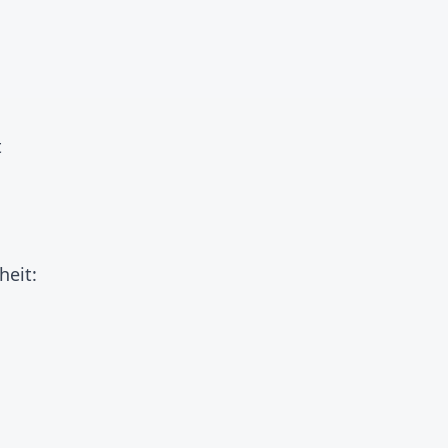
t
heit: