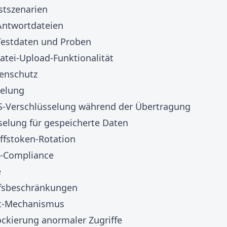
stszenarien
Antwortdateien
Testdaten und Proben
atei-Upload-Funktionalität
tenschutz
selung
S-Verschlüsselung während der Übertragung
selung für gespeicherte Daten
ffstoken-Rotation
-Compliance
e
iffsbeschränkungen
st-Mechanismus
ckierung anormaler Zugriffe