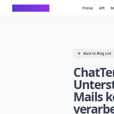
ChatTempMail
Preise
API
M
Back to Blog List
ChatTe
Unters
Mails k
verarb