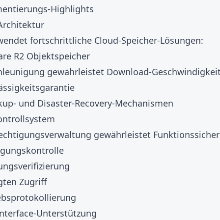
entierungs-Highlights
Architektur
endet fortschrittliche Cloud-Speicher-Lösungen:
are R2 Objektspeicher
leunigung gewährleistet Download-Geschwindigkei
ässigkeitsgarantie
kup- und Disaster-Recovery-Mechanismen
ontrollsystem
echtigungsverwaltung gewährleistet Funktionssicher
igungskontrolle
ungsverifizierung
ten Zugriff
ebsprotokollierung
Interface-Unterstützung