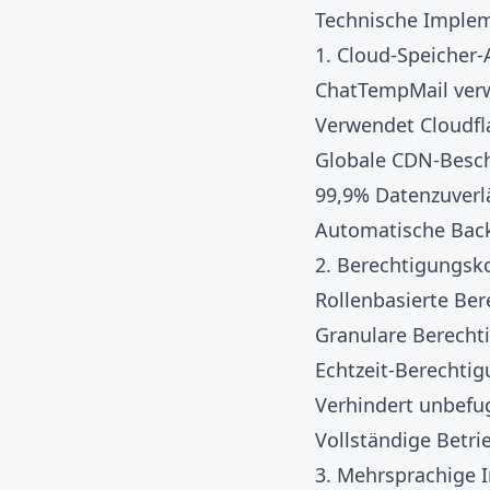
Technische Implem
1. Cloud-Speicher-
ChatTempMail verw
Verwendet Cloudfl
Globale CDN-Besch
99,9% Datenzuverl
Automatische Bac
2. Berechtigungsk
Rollenbasierte Ber
Granulare Berecht
Echtzeit-Berechtig
Verhindert unbefug
Vollständige Betri
3. Mehrsprachige 