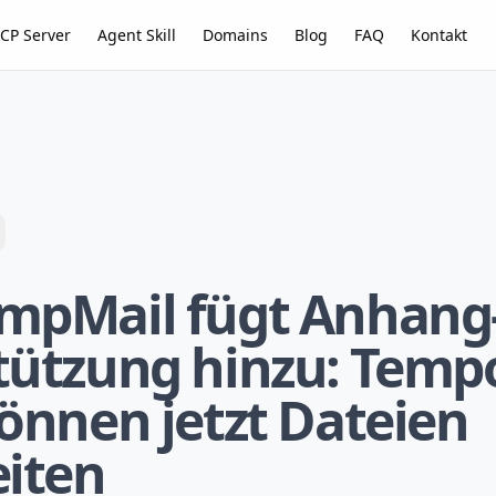
CP Server
Agent Skill
Domains
Blog
FAQ
Kontakt
mpMail fügt Anhang
tützung hinzu: Tempo
önnen jetzt Dateien
eiten