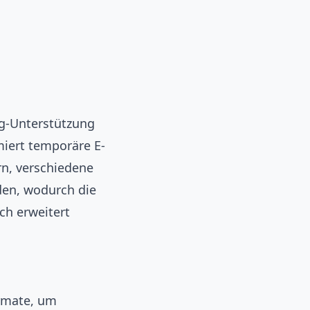
ng-Unterstützung
iert temporäre E-
rn, verschiedene
den, wodurch die
ch erweitert
rmate, um