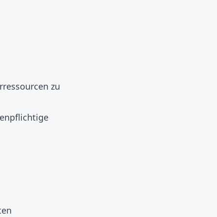
rressourcen zu
npflichtige
ten