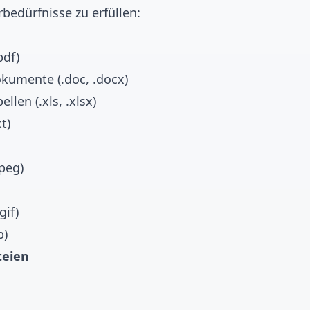
rbedürfnisse zu erfüllen:
df)
kumente (.doc, .docx)
llen (.xls, .xlsx)
t)
jpeg)
gif)
p)
teien