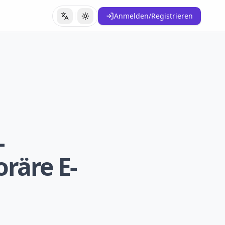
Anmelden/Registrieren
Sprache wechseln
Theme wechseln
-
räre E-