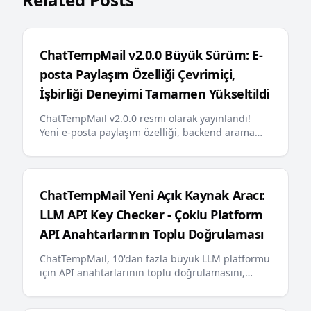
ChatTempMail v2.0.0 Büyük Sürüm: E-
posta Paylaşım Özelliği Çevrimiçi,
İşbirliği Deneyimi Tamamen Yükseltildi
ChatTempMail v2.0.0 resmi olarak yayınlandı!
Yeni e-posta paylaşım özelliği, backend arama
optimizasyonu, e-posta sabitleme, çok dilli hata
mesajları, AI dostu llms.txt ve diğer önemli
güncellemeler kullanıcılara daha akıllı ve daha
kullanışlı geçici e-posta deneyimi sunuyor
ChatTempMail Yeni Açık Kaynak Aracı:
LLM API Key Checker - Çoklu Platform
API Anahtarlarının Toplu Doğrulaması
ChatTempMail, 10'dan fazla büyük LLM platformu
için API anahtarlarının toplu doğrulamasını,
bakiye sorgulama ve gerçek zamanlı ilerleme
gösterimini destekleyen yeni açık kaynak aracı