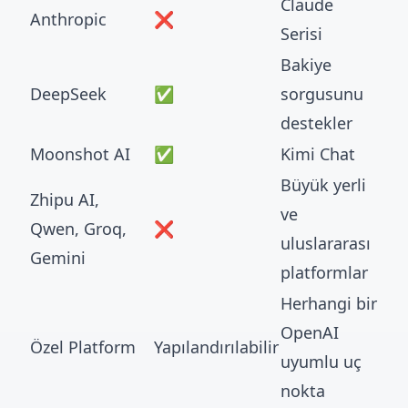
Claude
Anthropic
❌
Serisi
Bakiye
DeepSeek
✅
sorgusunu
destekler
Moonshot AI
✅
Kimi Chat
Büyük yerli
Zhipu AI,
ve
Qwen, Groq,
❌
uluslararası
Gemini
platformlar
Herhangi bir
OpenAI
Özel Platform
Yapılandırılabilir
uyumlu uç
nokta