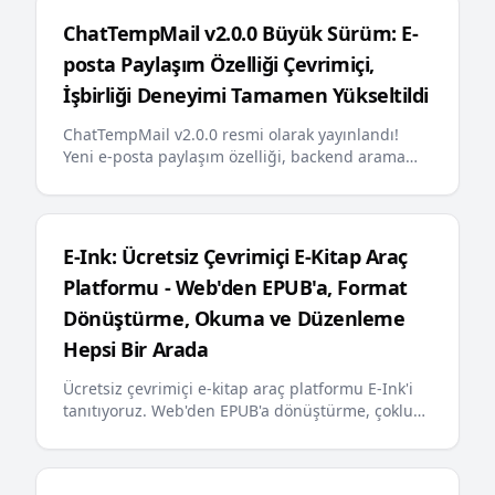
ChatTempMail v2.0.0 Büyük Sürüm: E-
posta Paylaşım Özelliği Çevrimiçi,
İşbirliği Deneyimi Tamamen Yükseltildi
ChatTempMail v2.0.0 resmi olarak yayınlandı!
Yeni e-posta paylaşım özelliği, backend arama
optimizasyonu, e-posta sabitleme, çok dilli hata
mesajları, AI dostu llms.txt ve diğer önemli
güncellemeler kullanıcılara daha akıllı ve daha
kullanışlı geçici e-posta deneyimi sunuyor
E-Ink: Ücretsiz Çevrimiçi E-Kitap Araç
Platformu - Web'den EPUB'a, Format
Dönüştürme, Okuma ve Düzenleme
Hepsi Bir Arada
Ücretsiz çevrimiçi e-kitap araç platformu E-Ink'i
tanıtıyoruz. Web'den EPUB'a dönüştürme, çoklu
format dönüştürmeleri, çevrimiçi e-kitap
okuyucuları ve editörleri sunuyor, Kindle, Apple
Books ve diğer popüler okuma cihazlarını