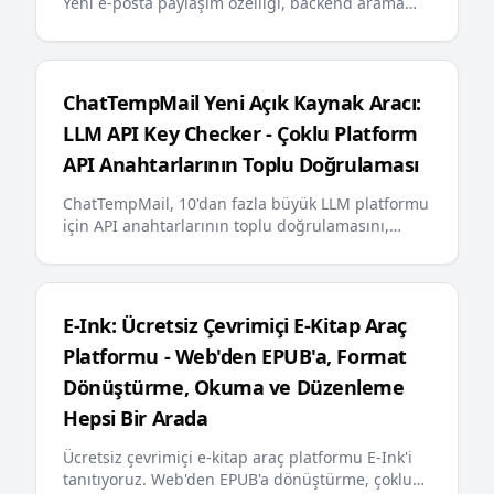
Yeni e-posta paylaşım özelliği, backend arama
optimizasyonu, e-posta sabitleme, çok dilli hata
mesajları, AI dostu llms.txt ve diğer önemli
güncellemeler kullanıcılara daha akıllı ve daha
kullanışlı geçici e-posta deneyimi sunuyor
ChatTempMail Yeni Açık Kaynak Aracı:
LLM API Key Checker - Çoklu Platform
API Anahtarlarının Toplu Doğrulaması
ChatTempMail, 10'dan fazla büyük LLM platformu
için API anahtarlarının toplu doğrulamasını,
bakiye sorgulama ve gerçek zamanlı ilerleme
gösterimini destekleyen yeni açık kaynak aracı
LLM API Key Checker'ı piyasaya sürdü
E-Ink: Ücretsiz Çevrimiçi E-Kitap Araç
Platformu - Web'den EPUB'a, Format
Dönüştürme, Okuma ve Düzenleme
Hepsi Bir Arada
Ücretsiz çevrimiçi e-kitap araç platformu E-Ink'i
tanıtıyoruz. Web'den EPUB'a dönüştürme, çoklu