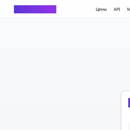
ChatTempMail
Цены
API
M