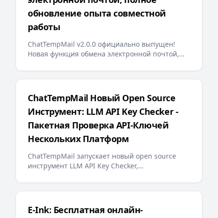
обновление опыта совместной
работы
ChatTempMail v2.0.0 официально выпущен!
Новая функция обмена электронной почтой,
оптимизация поиска на бэкенде, закрепление
электронной почты, многоязычные сообщения
об ошибках, дружественный к ИИ llms.txt и
другие важные обновления предоставляют
ChatTempMail Новый Open Source
пользователям более интеллектуальный и
Инструмент: LLM API Key Checker -
удобный опыт работы с временной
электронной почтой
Пакетная Проверка API-Ключей
Нескольких Платформ
ChatTempMail запускает новый open source
инструмент LLM API Key Checker,
поддерживающий пакетную проверку API-
ключей для более чем 10 крупных LLM-
платформ, запрос баланса и отображение
прогресса в реальном времени, предоставляя
E-Ink: Бесплатная онлайн-
разработчикам эффективное решение для