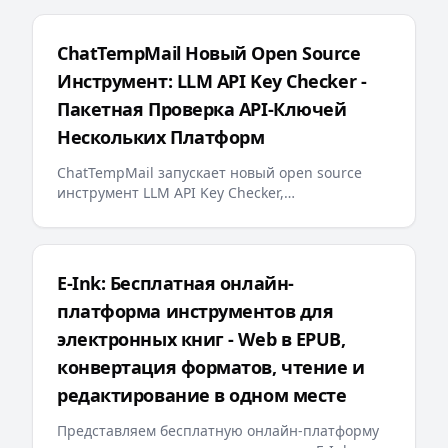
электронной почты, многоязычные сообщения
об ошибках, дружественный к ИИ llms.txt и
другие важные обновления предоставляют
ChatTempMail Новый Open Source
пользователям более интеллектуальный и
Инструмент: LLM API Key Checker -
удобный опыт работы с временной
электронной почтой
Пакетная Проверка API-Ключей
Нескольких Платформ
ChatTempMail запускает новый open source
инструмент LLM API Key Checker,
поддерживающий пакетную проверку API-
ключей для более чем 10 крупных LLM-
платформ, запрос баланса и отображение
прогресса в реальном времени, предоставляя
E-Ink: Бесплатная онлайн-
разработчикам эффективное решение для
платформа инструментов для
управления API-ключами
электронных книг - Web в EPUB,
конвертация форматов, чтение и
редактирование в одном месте
Представляем бесплатную онлайн-платформу