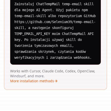
Zainstaluj ChatTempMail temp-email skill 
dla mojego AI Agent. Użyj pakietu npm 
temp-email-skill albo repozytorium GitHub 
https://github.com/Selenium39/temp-email-
skill, a następnie skonfiguruj 
TEMP_EMAIL_API_KEY moim ChatTempMail API 
key. Po instalacji używaj skill do 
tworzenia tymczasowych emaili, 
sprawdzania skrzynek, czytania kodów 
weryfikacyjnych i zarządzania webhooks.
Works with Cursor, Claude Code, Codex, OpenClaw,
Windsurf, and more.
More installation methods