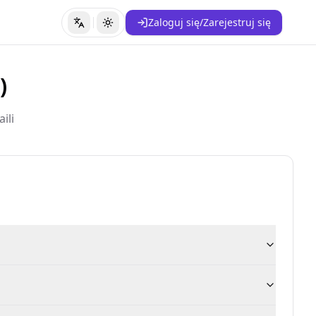
Zaloguj się/Zarejestruj się
Zmień język
Przełącz motyw
)
ili