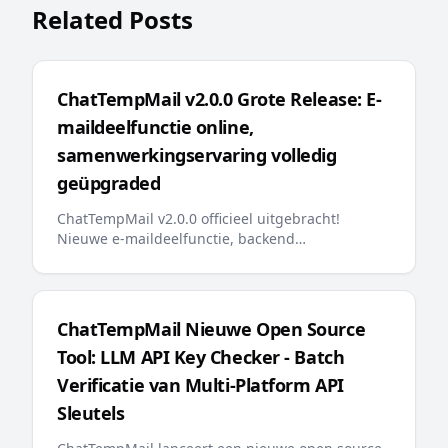
Related Posts
ChatTempMail v2.0.0 Grote Release: E-
maildeelfunctie online,
samenwerkingservaring volledig
geüpgraded
ChatTempMail v2.0.0 officieel uitgebracht!
Nieuwe e-maildeelfunctie, backend
zoekoptimalisatie, e-mail vastpinnen, meertalige
foutmeldingen, AI-vriendelijke llms.txt en andere
belangrijke updates bieden gebruikers een
slimmere en handigere tijdelijke e-mailervaring
ChatTempMail Nieuwe Open Source
Tool: LLM API Key Checker - Batch
Verificatie van Multi-Platform API
Sleutels