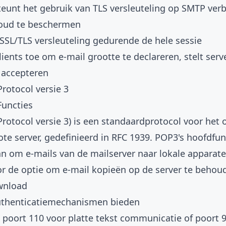
teunt het gebruik van TLS versleuteling op SMTP ve
oud te beschermen
SSL/TLS versleuteling gedurende de hele sessie
clients toe om e-mail grootte te declareren, stelt serve
t accepteren
Protocol versie 3
Functies
Protocol versie 3) is een standaardprotocol voor het 
te server, gedefinieerd in RFC 1939. POP3's hoofdfu
an om e-mails van de mailserver naar lokale apparat
r de optie om e-mail kopieën op de server te behoud
wnload
uthenticatiemechanismen bieden
poort 110 voor platte tekst communicatie of poort 