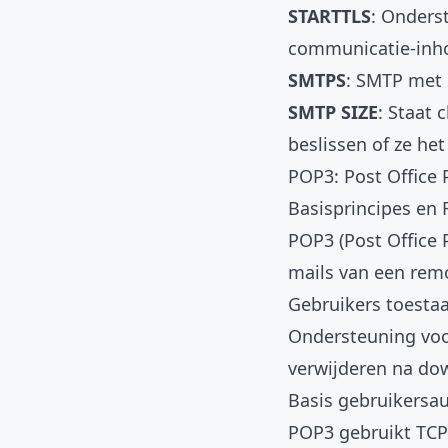
STARTTLS
: Onders
communicatie-inh
SMTPS
: SMTP met 
SMTP SIZE
: Staat 
beslissen of ze he
POP3: Post Office 
Basisprincipes en 
POP3 (Post Office 
mails van een remo
Gebruikers toesta
Ondersteuning voo
verwijderen na do
Basis gebruikersa
POP3 gebruikt TCP 