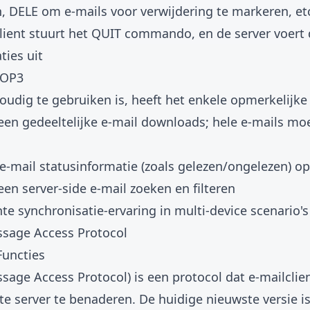
n, DELE om e-mails voor verwijdering te markeren, et
client stuurt het QUIT commando, en de server voer
ties uit
POP3
udig te gebruiken is, heeft het enkele opmerkelijke
een gedeeltelijke e-mail downloads; hele e-mails m
-mail statusinformatie (zoals gelezen/ongelezen) op
en server-side e-mail zoeken en filteren
te synchronisatie-ervaring in multi-device scenario's
ssage Access Protocol
Functies
sage Access Protocol) is een protocol dat e-mailclie
e server te benaderen. De huidige nieuwste versie i