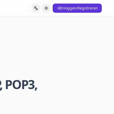
Inloggen/Registreren
Taal wisselen
Thema wisselen
, POP3,