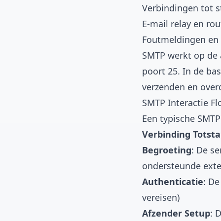
Verbindingen tot s
E-mail relay en ro
Foutmeldingen en 
SMTP werkt op de a
poort 25. In de ba
verzenden en overd
SMTP Interactie F
Een typische SMTP
Verbinding Totst
Begroeting
: De se
ondersteunde exte
Authenticatie
: De
vereisen)
Afzender Setup
: 