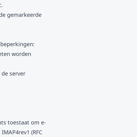
c.
t de gemarkeerde
 beperkingen:
oeten worden
 de server
nts toestaat om e-
s IMAP4rev1 (RFC