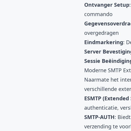
Ontvanger Setup
commando
Gegevensoverdra
overgedragen
Eindmarkering
: D
Server Bevestigin
Sessie Beëindigin
Moderne SMTP Ext
Naarmate het inter
verschillende exte
ESMTP (Extended
authenticatie, ver
SMTP-AUTH
: Bied
verzending te vo