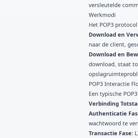
versleutelde comm
Werkmodi
Het POP3 protocol
Download en Ver
naar de client, ge
Download en Bew
download, staat t
opslagruimteprob
POP3 Interactie Fl
Een typische POP3
Verbinding Totst
Authenticatie Fa
wachtwoord te ver
Transactie Fase
: 