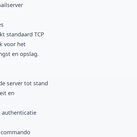
ailserver
es
ikt standaard TCP
k voor het
ngst en opslag.
de server tot stand
eit en
e authenticatie
OM commando