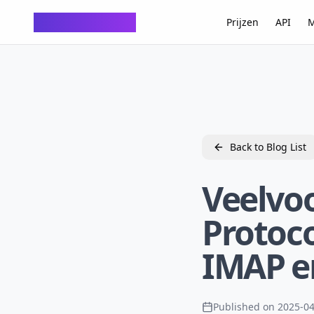
ChatTempMail
Prijzen
API
M
Back to Blog List
Veelvo
Protoco
IMAP e
Published on
2025-04