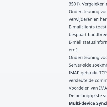
3501). Vergeleken 
Ondersteuning voor
verwijderen en h
E-mailclients toes
bespaart bandbre
E-mail statusinfo
etc.)
Ondersteuning voo
Server-side zoekm
IMAP gebruikt TCP 
versleutelde comm
Voordelen van IM
De belangrijkste 
Multi-device Sync