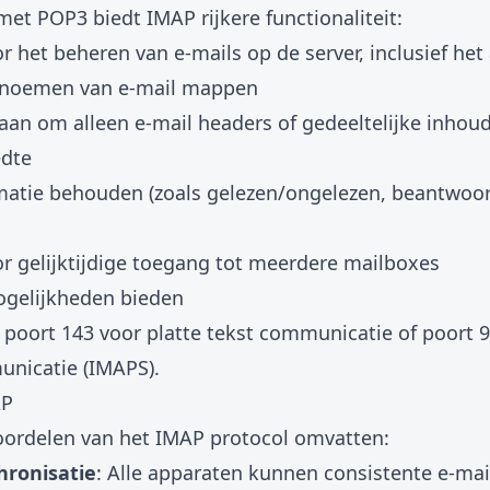
met POP3 biedt IMAP rijkere functionaliteit:
 het beheren van e-mails op de server, inclusief he
ernoemen van e-mail mappen
taan om alleen e-mail headers of gedeeltelijke inho
edte
rmatie behouden (zoals gelezen/ongelezen, beantwoo
r gelijktijdige toegang tot meerdere mailboxes
ogelijkheden bieden
poort 143 voor platte tekst communicatie of poort 
unicatie (IMAPS).
AP
voordelen van het IMAP protocol omvatten:
hronisatie
: Alle apparaten kunnen consistente e-mai