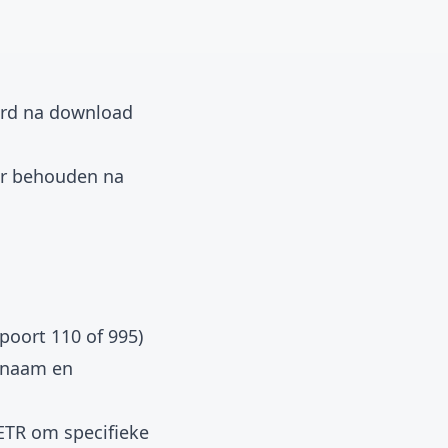
derd na download
er behouden na
poort 110 of 995)
snaam en
RETR om specifieke