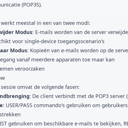
unicatie (POP3S).
 werkt meestal in een van twee modi:
wijder Modus
: E-mails worden van de server verwij
schikt voor single-device toegangsscenario's
aar Modus
: Kopieën van e-mails worden op de serv
oegang vanaf meerdere apparaten toe maar kan
lemen veroorzaken
ow
 sessie omvat de volgende fasen:
andbrenging
: De client verbindt met de POP3 server (
se
: USER/PASS commando's gebruiken om gebruiker
strekken
LIST gebruiken om beschikbare e-mails te bekijken, 