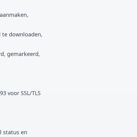
t aanmaken,
ud te downloaden,
rd, gemarkeerd,
993 voor SSL/TLS
l status en