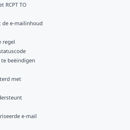
het RCPT TO
t de e-mailinhoud
e regel
 statuscode
 te beëindigen
eterd met
dersteunt
iseerde e-mail