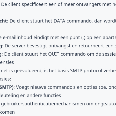
: De client specificeert een of meer ontvangers met 
cht
: De client stuurt het DATA commando, dan word
e e-mailinhoud eindigt met een punt (.) op een apart
g
: De server bevestigt ontvangst en retourneert een
g
: De client stuurt het QUIT commando om de sessie
ensies
net is geëvolueerd, is het basis SMTP protocol verb
nsies:
 SMTP)
: Voegt nieuwe commando's en opties toe, on
sleuteling en andere functies
t gebruikersauthenticatiemechanismen om ongeautor
orkomen