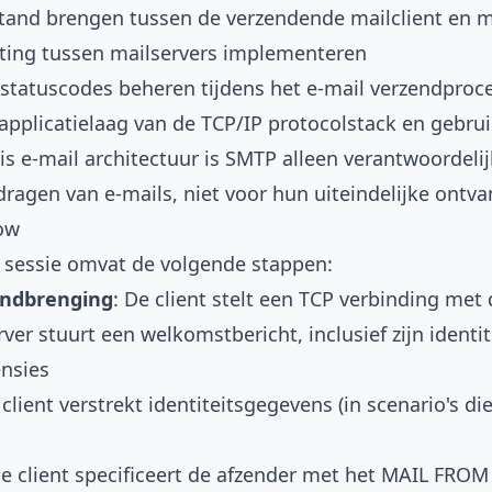
tand brengen tussen de verzendende mailclient en m
uting tussen mailservers implementeren
statuscodes beheren tijdens het e-mail verzendproc
pplicatielaag van de TCP/IP protocolstack en gebru
sis e-mail architectuur is SMTP alleen verantwoordelij
ragen van e-mails, niet voor hun uiteindelijke ontva
low
 sessie omvat de volgende stappen:
andbrenging
: De client stelt een TCP verbinding met 
rver stuurt een welkomstbericht, inclusief zijn identit
nsies
 client verstrekt identiteitsgegevens (in scenario's di
De client specificeert de afzender met het MAIL FR