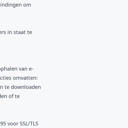
rbindingen om
rs in staat te
ophalen van e-
ncties omvatten:
en te downloaden
en of te
995 voor SSL/TLS