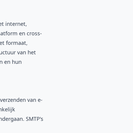
t internet,
latform en cross-
het formaat,
uctuur van het
en en hun
 verzenden van e-
kelijk
ondergaan. SMTP's