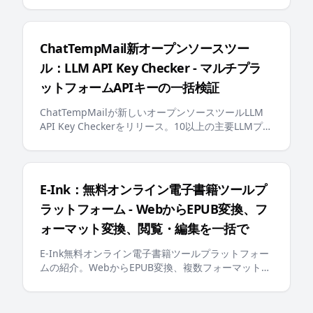
AI対応のllms.txtなどの重要なアップデートにより、
ユーザーにより賢く、より便利な一時メールボック
ス体験を提供します
ChatTempMail新オープンソースツー
ル：LLM API Key Checker - マルチプラ
ットフォームAPIキーの一括検証
ChatTempMailが新しいオープンソースツールLLM
API Key Checkerをリリース。10以上の主要LLMプラ
ットフォームのAPIキー一括検証、残高照会、リアル
タイム進捗表示をサポートし、開発者に効率的なAPI
キー管理ソリューションを提供
E-Ink：無料オンライン電子書籍ツールプ
ラットフォーム - WebからEPUB変換、フ
ォーマット変換、閲覧・編集を一括で
E-Ink無料オンライン電子書籍ツールプラットフォー
ムの紹介。WebからEPUB変換、複数フォーマット変
換、オンライン電子書籍リーダーとエディターを提
供し、Kindle、Apple Booksなどの主要な読書デバ
イスをサポート