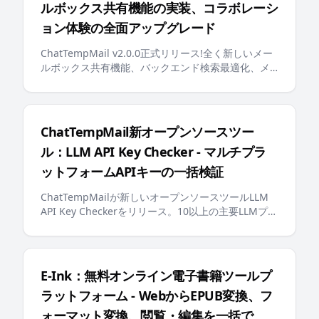
ルボックス共有機能の実装、コラボレーシ
ョン体験の全面アップグレード
ChatTempMail v2.0.0正式リリース!全く新しいメー
ルボックス共有機能、バックエンド検索最適化、メ
ールボックスピン留め、多言語エラーメッセージ、
AI対応のllms.txtなどの重要なアップデートにより、
ユーザーにより賢く、より便利な一時メールボック
ス体験を提供します
ChatTempMail新オープンソースツー
ル：LLM API Key Checker - マルチプラ
ットフォームAPIキーの一括検証
ChatTempMailが新しいオープンソースツールLLM
API Key Checkerをリリース。10以上の主要LLMプラ
ットフォームのAPIキー一括検証、残高照会、リアル
タイム進捗表示をサポートし、開発者に効率的なAPI
キー管理ソリューションを提供
E-Ink：無料オンライン電子書籍ツールプ
ラットフォーム - WebからEPUB変換、フ
ォーマット変換、閲覧・編集を一括で