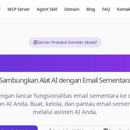
I
MCP Server
Agent Skill
Domain
Blog
FAQ
Konta
Server Protokol Konteks Model
Server MCP
Sambungkan Alat AI dengan Email Sementar
engan lancar fungsionalitas email sementara ke d
AI Anda. Buat, kelola, dan pantau email seme
melalui asisten AI Anda.