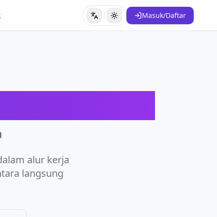
k
Masuk/Daftar
Ubah Bahasa
Ubah Tema
a
alam alur kerja
ntara langsung