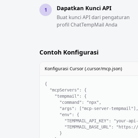
Dapatkan Kunci API
1
Buat kunci API dari pengaturan
profil ChatTempMail Anda
Contoh Konfigurasi
Konfigurasi Cursor (.cursor/mcp.json)
{

  "mcpServers": {

    "tempmail": {

      "command": "npx",

      "args": ["mcp-server-tempmail"],
      "env": {

        "TEMPMAIL_API_KEY": "your-api-
        "TEMPMAIL_BASE_URL": "https://
      }
