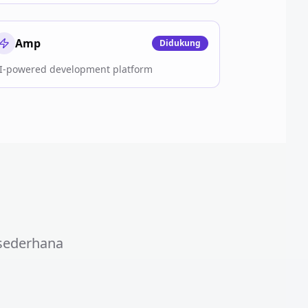
Amp
Didukung
I-powered development platform
sederhana