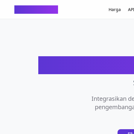
ChatTempMail
Harga
AP
Integrasikan d
pengembangan 