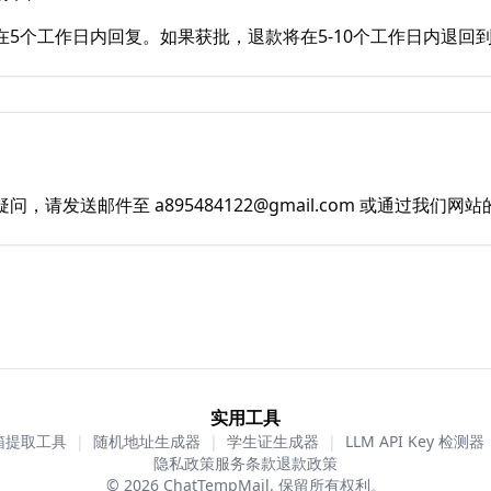
5个工作日内回复。如果获批，退款将在5-10个工作日内退回
，请发送邮件至 a895484122@gmail.com 或通过我们
实用工具
箱提取工具
|
随机地址生成器
|
学生证生成器
|
LLM API Key 检测器
隐私政策
服务条款
退款政策
© 2026 ChatTempMail. 保留所有权利。