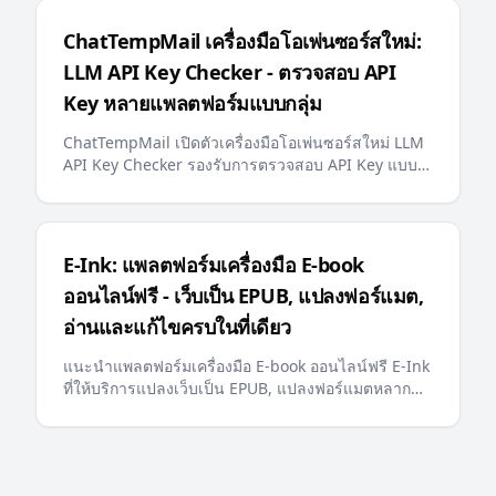
มอบประสบการณ์อีเมลชั่วคราวที่ชาญฉลาดและสะดวก
ยิ่งขึ้นแก่ผู้ใช้
ChatTempMail เครื่องมือโอเพ่นซอร์สใหม่:
LLM API Key Checker - ตรวจสอบ API
Key หลายแพลตฟอร์มแบบกลุ่ม
ChatTempMail เปิดตัวเครื่องมือโอเพ่นซอร์สใหม่ LLM
API Key Checker รองรับการตรวจสอบ API Key แบบ
กลุ่มสำหรับแพลตฟอร์ม LLM มากกว่า 10 แพลตฟอร์ม
สอบถามยอดคงเหลือ และแสดงความคืบหน้าแบบเรียล
ไทม์
E-Ink: แพลตฟอร์มเครื่องมือ E-book
ออนไลน์ฟรี - เว็บเป็น EPUB, แปลงฟอร์แมต,
อ่านและแก้ไขครบในที่เดียว
แนะนำแพลตฟอร์มเครื่องมือ E-book ออนไลน์ฟรี E-Ink
ที่ให้บริการแปลงเว็บเป็น EPUB, แปลงฟอร์แมตหลาก
หลาย, โปรแกรมอ่านและแก้ไข E-book ออนไลน์
รองรับ Kindle, Apple Books และอุปกรณ์อ่านยอดนิยม
อื่นๆ