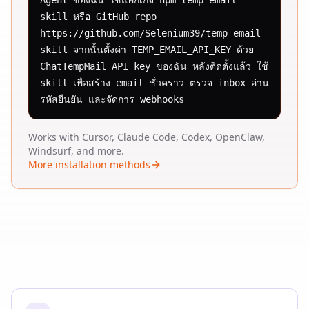
Agent ของฉัน ใช้แพ็กเกจ npm temp-email-
skill หรือ GitHub repo 
https://github.com/Selenium39/temp-email-
skill จากนั้นตั้งค่า TEMP_EMAIL_API_KEY ด้วย 
ChatTempMail API key ของฉัน หลังติดตั้งแล้ว ใช้ 
skill เพื่อสร้าง email ชั่วคราว ตรวจ inbox อ่าน
รหัสยืนยัน และจัดการ webhooks
Works with Cursor, Claude Code, Codex, OpenClaw,
Windsurf, and more.
More installation methods