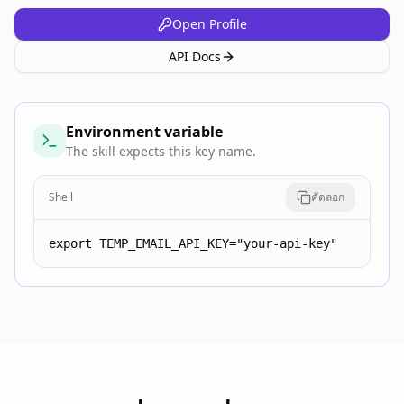
Open Profile
API Docs
Environment variable
The skill expects this key name.
Shell
คัดลอก
export TEMP_EMAIL_API_KEY="your-api-key"