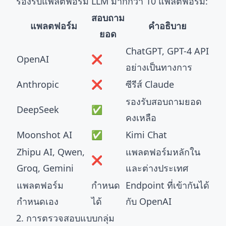
รองรับแพลตฟอร์ม LLM มากกว่า 10 แพลตฟอร์ม:
สอบถาม
แพลตฟอร์ม
คำอธิบาย
ยอด
ChatGPT, GPT-4 API
OpenAI
❌
อย่างเป็นทางการ
Anthropic
❌
ซีรีส์ Claude
รองรับสอบถามยอด
DeepSeek
✅
คงเหลือ
Moonshot AI
✅
Kimi Chat
Zhipu AI, Qwen,
แพลตฟอร์มหลักใน
❌
Groq, Gemini
และต่างประเทศ
แพลตฟอร์ม
กำหนด
Endpoint ที่เข้ากันได้
กำหนดเอง
ได้
กับ OpenAI
2. การตรวจสอบแบบกลุ่ม