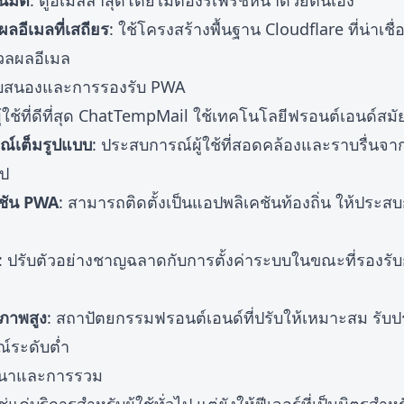
มัติ
: ดูอีเมลล่าสุดโดยไม่ต้องรีเฟรชหน้าด้วยตนเอง
อีเมลที่เสถียร
: ใช้โครงสร้างพื้นฐาน Cloudflare ที่น่าเชื
วลผลอีเมล
อบสนองและการรองรับ PWA
ู้ใช้ที่ดีที่สุด ChatTempMail ใช้เทคโนโลยีฟรอนต์เอนด์สมั
ณ์เต็มรูปแบบ
: ประสบการณ์ผู้ใช้ที่สอดคล้องและราบรื่นจาก
อป
ชัน PWA
: สามารถติดตั้งเป็นแอปพลิเคชันท้องถิ่น ให้ประส
: ปรับตัวอย่างชาญฉลาดกับการตั้งค่าระบบในขณะที่รองรับ
ิภาพสูง
: สถาปัตยกรรมฟรอนต์เอนด์ที่ปรับให้เหมาะสม รั
ณ์ระดับต่ำ
ัฒนาและการรวม