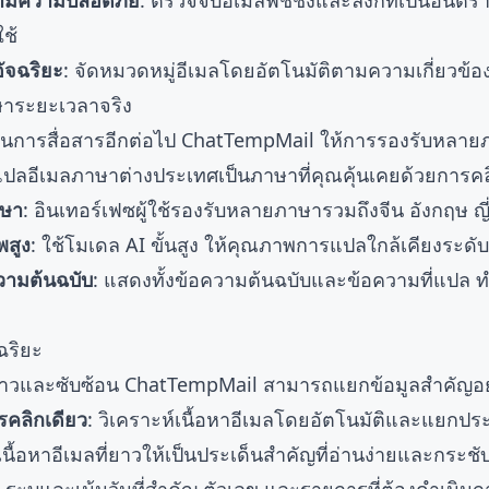
คามความปลอดภัย
: ตรวจจับอีเมลฟิชชิ่งและลิงก์ที่เป็นอันตร
ช้
ัจฉริยะ
: จัดหมวดหมู่อีเมลโดยอัตโนมัติตามความเกี่ยวข้อ
าระยะเวลาจริง
นการสื่อสารอีกต่อไป ChatTempMail ให้การรองรับหลายภ
แปลอีเมลภาษาต่างประเทศเป็นภาษาที่คุณคุ้นเคยด้วยการคล
าษา
: อินเทอร์เฟซผู้ใช้รองรับหลายภาษารวมถึงจีน อังกฤษ ญี่
พสูง
: ใช้โมเดล AI ขั้นสูง ให้คุณภาพการแปลใกล้เคียงระดั
วามต้นฉบับ
: แสดงทั้งข้อความต้นฉบับและข้อความที่แปล ทำใ
ฉริยะ
ลที่ยาวและซับซ้อน ChatTempMail สามารถแยกข้อมูลสำคัญ
รคลิกเดียว
: วิเคราะห์เนื้อหาอีเมลโดยอัตโนมัติและแยกประ
อเนื้อหาอีเมลที่ยาวให้เป็นประเด็นสำคัญที่อ่านง่ายและกระชั