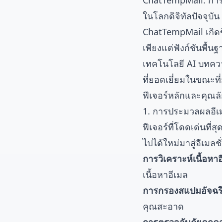
ChatTempMail: การ
ในโลกดิจิทัลปัจจุบั
ChatTempMail เกิดขึ
เพียงแต่ฟังก์ชันพื้
เทคโนโลยี AI บทความ
ที่ยอดเยี่ยมในขณะที
ฟีเจอร์หลักและคุณ
1. การประมวลผลอีเม
ฟีเจอร์ที่โดดเด่นท
ไปได้ใหม่มาสู่อีเมลช
การวิเคราะห์เนื้อหา
เนื้อหาอีเมล
การกรองสแปมอัจฉร
คุณสะอาด