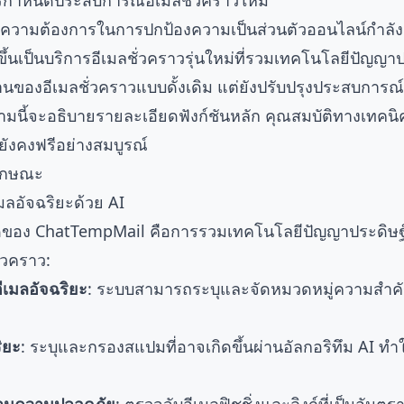
กำหนดประสบการณ์อีเมลชั่วคราวใหม่
น ความต้องการในการปกป้องความเป็นส่วนตัวออนไลน์กำลังเพ
้นเป็นบริการอีเมลชั่วคราวรุ่นใหม่ที่รวมเทคโนโลยีปัญญาปร
นฐานของอีเมลชั่วคราวแบบดั้งเดิม แต่ยังปรับปรุงประสบการณ์
นี้จะอธิบายรายละเอียดฟังก์ชันหลัก คุณสมบัติทางเทคนิค 
่ยังคงฟรีอย่างสมบูรณ์
ลักษณะ
ลอัจฉริยะด้วย AI
ี่สุดของ ChatTempMail คือการรวมเทคโนโลยีปัญญาประดิษฐ์
ั่วคราว:
อีเมลอัจฉริยะ
: ระบบสามารถระบุและจัดหมวดหมู่ความสำ
ิยะ
: ระบุและกรองสแปมที่อาจเกิดขึ้นผ่านอัลกอริทึม AI 