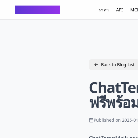
ChatTempMail
ราคา
API
MCP
Back to Blog List
ChatTem
ฟรีพร้
Published on
2025-01