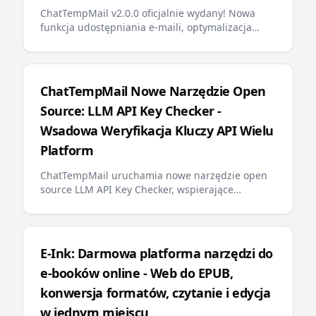
ChatTempMail v2.0.0 oficjalnie wydany! Nowa
funkcja udostępniania e-maili, optymalizacja
wyszukiwania backend, przypinanie e-maili,
wielojęzyczne komunikaty o błędach, przyjazny
dla AI llms.txt i inne ważne aktualizacje
zapewniają użytkownikom bardziej inteligentne i
ChatTempMail Nowe Narzędzie Open
wygodne doświadczenie tymczasowej poczty e-
Source: LLM API Key Checker -
mail
Wsadowa Weryfikacja Kluczy API Wielu
Platform
ChatTempMail uruchamia nowe narzędzie open
source LLM API Key Checker, wspierające
wsadową weryfikację kluczy API dla ponad 10
głównych platform LLM, zapytania o saldo i
wyświetlanie postępu w czasie rzeczywistym,
zapewniając programistom efektywne
E-Ink: Darmowa platforma narzędzi do
rozwiązanie do zarządzania kluczami API
e-booków online - Web do EPUB,
konwersja formatów, czytanie i edycja
w jednym miejscu