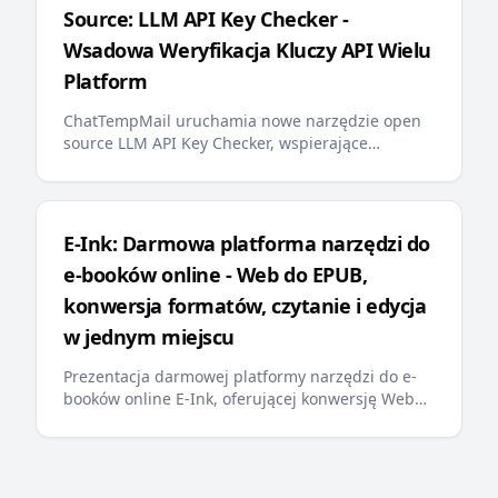
Source: LLM API Key Checker -
mail
Wsadowa Weryfikacja Kluczy API Wielu
Platform
ChatTempMail uruchamia nowe narzędzie open
source LLM API Key Checker, wspierające
wsadową weryfikację kluczy API dla ponad 10
głównych platform LLM, zapytania o saldo i
wyświetlanie postępu w czasie rzeczywistym,
zapewniając programistom efektywne
E-Ink: Darmowa platforma narzędzi do
rozwiązanie do zarządzania kluczami API
e-booków online - Web do EPUB,
konwersja formatów, czytanie i edycja
w jednym miejscu
Prezentacja darmowej platformy narzędzi do e-
booków online E-Ink, oferującej konwersję Web
do EPUB, wiele konwersji formatów, czytniki i
edytory e-booków online, z obsługą Kindle, Apple
Books i innych popularnych urządzeń do czytania