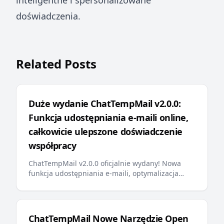
inteligentne i spersonalizowane
doświadczenia.
Related Posts
Duże wydanie ChatTempMail v2.0.0:
Funkcja udostępniania e-maili online,
całkowicie ulepszone doświadczenie
współpracy
ChatTempMail v2.0.0 oficjalnie wydany! Nowa
funkcja udostępniania e-maili, optymalizacja
wyszukiwania backend, przypinanie e-maili,
wielojęzyczne komunikaty o błędach, przyjazny
dla AI llms.txt i inne ważne aktualizacje
zapewniają użytkownikom bardziej inteligentne i
ChatTempMail Nowe Narzędzie Open
wygodne doświadczenie tymczasowej poczty e-