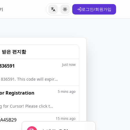
기
로그인/회원가입
언어 전환
테마 전환
받은 편지함
Just now
 836591
Your verification code is: 836591. This code will expire in 10 minutes...
5 mins ago
or Registration
Thank you for registering for Cursor! Please click the link below to confirm your email address...
15 mins ago
#A45B29