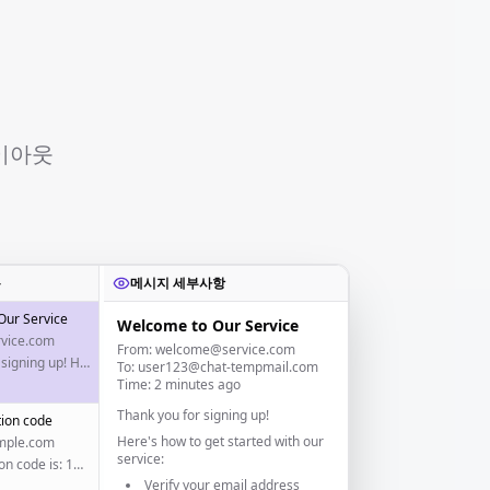
이아웃
록
메시지 세부사항
Our Service
Welcome to Our Service
vice.com
From: welcome@service.com
Thank you for signing up! Here's how to get started...
To: user123@chat-tempmail.com
Time: 2 minutes ago
Thank you for signing up!
tion code
Here's how to get started with our
mple.com
service:
Your verification code is: 123456
Verify your email address