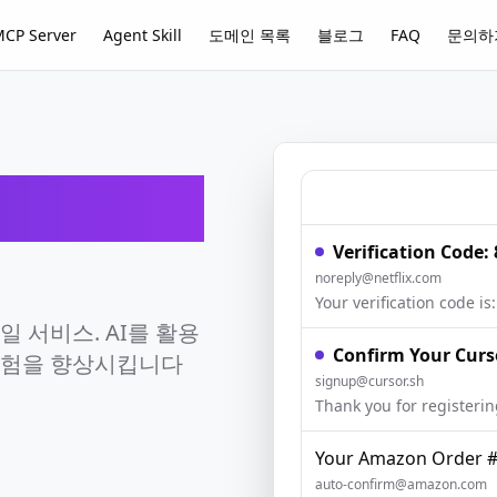
CP Server
Agent Skill
도메인 목록
블로그
FAQ
문의하
ail
Verification Code:
noreply@netflix.com
 서비스. AI를 활용
Confirm Your Curs
경험을 향상시킵니다
signup@cursor.sh
Your Amazon Order 
auto-confirm@amazon.com