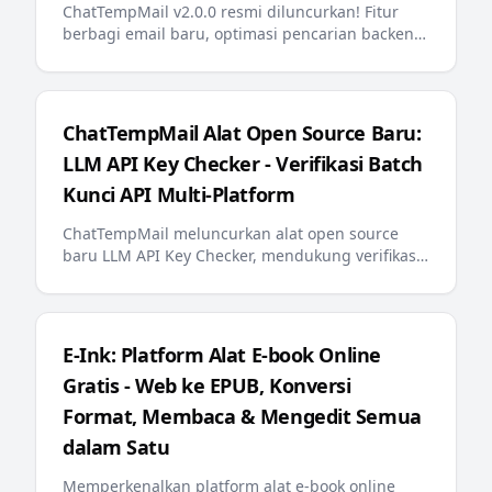
ChatTempMail v2.0.0 resmi diluncurkan! Fitur
berbagi email baru, optimasi pencarian backend,
penyematan email, pesan kesalahan
multibahasa, llms.txt ramah AI, dan pembaruan
penting lainnya memberikan pengalaman email
sementara yang lebih cerdas dan nyaman
ChatTempMail Alat Open Source Baru:
kepada pengguna
LLM API Key Checker - Verifikasi Batch
Kunci API Multi-Platform
ChatTempMail meluncurkan alat open source
baru LLM API Key Checker, mendukung verifikasi
batch kunci API untuk 10+ platform LLM utama,
kueri saldo, dan tampilan progres real-time
E-Ink: Platform Alat E-book Online
Gratis - Web ke EPUB, Konversi
Format, Membaca & Mengedit Semua
dalam Satu
Memperkenalkan platform alat e-book online