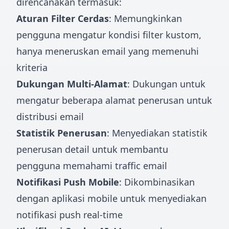
direncanakan termasuk:
Aturan Filter Cerdas
: Memungkinkan
pengguna mengatur kondisi filter kustom,
hanya meneruskan email yang memenuhi
kriteria
Dukungan Multi-Alamat
: Dukungan untuk
mengatur beberapa alamat penerusan untuk
distribusi email
Statistik Penerusan
: Menyediakan statistik
penerusan detail untuk membantu
pengguna memahami traffic email
Notifikasi Push Mobile
: Dikombinasikan
dengan aplikasi mobile untuk menyediakan
notifikasi push real-time