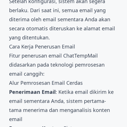
Setelah konfigurasi, sistem akan segera
berlaku. Dari saat ini, semua email yang
diterima oleh email sementara Anda akan
secara otomatis diteruskan ke alamat email
yang ditentukan.
Cara Kerja Penerusan Email
Fitur penerusan email ChatTempMail
didasarkan pada teknologi pemrosesan
email canggih:
Alur Pemrosesan Email Cerdas
Penerimaan Email
: Ketika email dikirim ke
email sementara Anda, sistem pertama-
tama menerima dan menganalisis konten
email