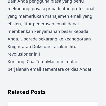
Baik Anda pengguna biasa yang perlu
melindungi privasi pribadi atau profesional
yang memerlukan manajemen email yang
efisien, fitur penerusan email dapat
memberikan kenyamanan besar kepada
Anda. Upgrade sekarang ke keanggotaan
Knight atau Duke dan rasakan fitur
revolusioner ini!
Kunjungi ChatTempMail dan mulai
perjalanan email sementara cerdas Anda!
Related Posts