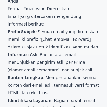
Anda
Format Email yang Diteruskan
Email yang diteruskan mengandung
informasi berikut:
Prefix Subjek
: Semua email yang diteruskan
memiliki prefix "[ChatTempMail Forward]"
dalam subjek untuk identifikasi yang mudah
Informasi Asli
: Bagian atas email
menunjukkan pengirim asli, penerima
(alamat email sementara), dan subjek asli
Konten Lengkap
: Mempertahankan semua
konten dari email asli, termasuk versi format
HTML dan teks biasa
Identifikasi Layanan
: Bagian bawah email