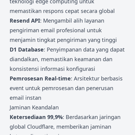
teknologi edge computing untuk
memastikan respons cepat secara global
Resend API
: Mengambil alih layanan
pengiriman email profesional untuk
menjamin tingkat pengiriman yang tinggi
D1 Database
: Penyimpanan data yang dapat
diandalkan, memastikan keamanan dan
konsistensi informasi konfigurasi
Pemrosesan Real-time
: Arsitektur berbasis
event untuk pemrosesan dan penerusan
email instan
Jaminan Keandalan
Ketersediaan 99,9%
: Berdasarkan jaringan
global Cloudflare, memberikan jaminan