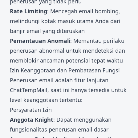
penerusan yang tidak perlu
Rate Limiting
: Mencegah email bombing,
melindungi kotak masuk utama Anda dari
banjir email yang diteruskan
Pemantauan Anomali
: Memantau perilaku
penerusan abnormal untuk mendeteksi dan
memblokir ancaman potensial tepat waktu
Izin Keanggotaan dan Pembatasan Fungsi
Penerusan email adalah fitur lanjutan
ChatTempMail, saat ini hanya tersedia untuk
level keanggotaan tertentu:
Persyaratan Izin
Anggota Knight
: Dapat menggunakan
fungsionalitas penerusan email dasar