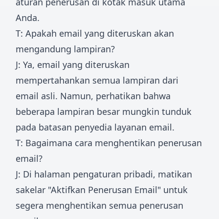
aturan penerusan di kotak masuk utama
Anda.
T: Apakah email yang diteruskan akan
mengandung lampiran?
J: Ya, email yang diteruskan
mempertahankan semua lampiran dari
email asli. Namun, perhatikan bahwa
beberapa lampiran besar mungkin tunduk
pada batasan penyedia layanan email.
T: Bagaimana cara menghentikan penerusan
email?
J: Di halaman pengaturan pribadi, matikan
sakelar "Aktifkan Penerusan Email" untuk
segera menghentikan semua penerusan