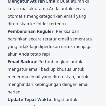
Mengatur Aturan Email
: Buat aturan di
kotak masuk utama Anda untuk secara
otomatis mengkategorikan email yang
diteruskan ke folder tertentu
Pembersihan Reguler
: Periksa dan
bersihkan secara teratur email sementara
yang tidak lagi diperlukan untuk menjaga
akun Anda tetap rapi
Email Backup
: Pertimbangkan untuk
mengatur email backup khusus untuk
menerima email yang diteruskan, untuk
menghindari kebingungan dengan email
harian
Update Tepat Waktu
: Ingat untuk