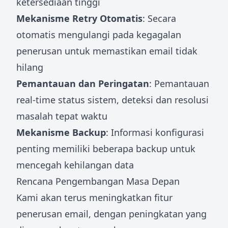
ketersediaan tinggi
Mekanisme Retry Otomatis
: Secara
otomatis mengulangi pada kegagalan
penerusan untuk memastikan email tidak
hilang
Pemantauan dan Peringatan
: Pemantauan
real-time status sistem, deteksi dan resolusi
masalah tepat waktu
Mekanisme Backup
: Informasi konfigurasi
penting memiliki beberapa backup untuk
mencegah kehilangan data
Rencana Pengembangan Masa Depan
Kami akan terus meningkatkan fitur
penerusan email, dengan peningkatan yang