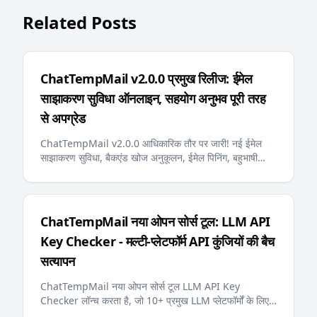
Related Posts
ChatTempMail v2.0.0 प्रमुख रिलीज: ईमेल
साझाकरण सुविधा ऑनलाइन, सहयोग अनुभव पूरी तरह
से अपग्रेड
ChatTempMail v2.0.0 आधिकारिक तौर पर जारी! नई ईमेल
साझाकरण सुविधा, बैकएंड खोज अनुकूलन, ईमेल पिनिंग, बहुभाषी
त्रुटि संदेश, AI-अनुकूल llms.txt और अन्य प्रमुख अपडेट
उपयोगकर्ताओं को अधिक स्मार्ट और सुविधाजनक अस्थायी ईमेल
अनुभव प्रदान करते हैं
ChatTempMail नया ओपन सोर्स टूल: LLM API
Key Checker - मल्टी-प्लेटफॉर्म API कुंजियों की बैच
सत्यापन
ChatTempMail नया ओपन सोर्स टूल LLM API Key
Checker लॉन्च करता है, जो 10+ प्रमुख LLM प्लेटफॉर्मों के लिए
API कुंजियों की बैच सत्यापन, बैलेंस पूछताछ और रीयल-टाइम प्रगति