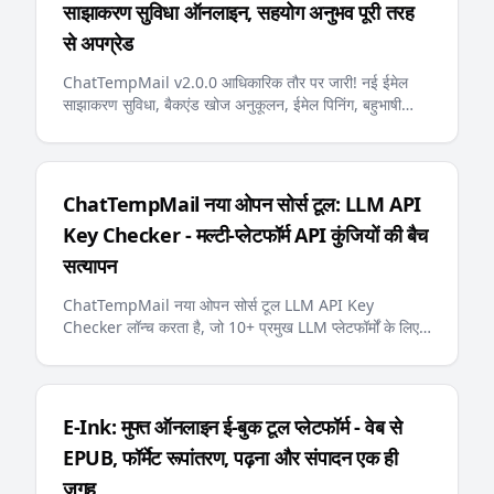
साझाकरण सुविधा ऑनलाइन, सहयोग अनुभव पूरी तरह
से अपग्रेड
ChatTempMail v2.0.0 आधिकारिक तौर पर जारी! नई ईमेल
साझाकरण सुविधा, बैकएंड खोज अनुकूलन, ईमेल पिनिंग, बहुभाषी
त्रुटि संदेश, AI-अनुकूल llms.txt और अन्य प्रमुख अपडेट
उपयोगकर्ताओं को अधिक स्मार्ट और सुविधाजनक अस्थायी ईमेल
अनुभव प्रदान करते हैं
ChatTempMail नया ओपन सोर्स टूल: LLM API
Key Checker - मल्टी-प्लेटफॉर्म API कुंजियों की बैच
सत्यापन
ChatTempMail नया ओपन सोर्स टूल LLM API Key
Checker लॉन्च करता है, जो 10+ प्रमुख LLM प्लेटफॉर्मों के लिए
API कुंजियों की बैच सत्यापन, बैलेंस पूछताछ और रीयल-टाइम प्रगति
प्रदर्शन का समर्थन करता है
E-Ink: मुफ्त ऑनलाइन ई-बुक टूल प्लेटफॉर्म - वेब से
EPUB, फॉर्मेट रूपांतरण, पढ़ना और संपादन एक ही
जगह