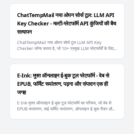
अनुभव प्रदान करते हैं
ChatTempMail नया ओपन सोर्स टूल: LLM API
Key Checker - मल्टी-प्लेटफॉर्म API कुंजियों की बैच
सत्यापन
ChatTempMail नया ओपन सोर्स टूल LLM API Key
Checker लॉन्च करता है, जो 10+ प्रमुख LLM प्लेटफॉर्मों के लिए
API कुंजियों की बैच सत्यापन, बैलेंस पूछताछ और रीयल-टाइम प्रगति
प्रदर्शन का समर्थन करता है
E-Ink: मुफ्त ऑनलाइन ई-बुक टूल प्लेटफॉर्म - वेब से
EPUB, फॉर्मेट रूपांतरण, पढ़ना और संपादन एक ही
जगह
E-Ink मुफ्त ऑनलाइन ई-बुक टूल प्लेटफॉर्म का परिचय, जो वेब से
EPUB रूपांतरण, कई फॉर्मेट रूपांतरण, ऑनलाइन ई-बुक रीडर और
एडिटर प्रदान करता है, Kindle, Apple Books और अन्य
लोकप्रिय पढ़ने वाले उपकरणों का समर्थन करता है