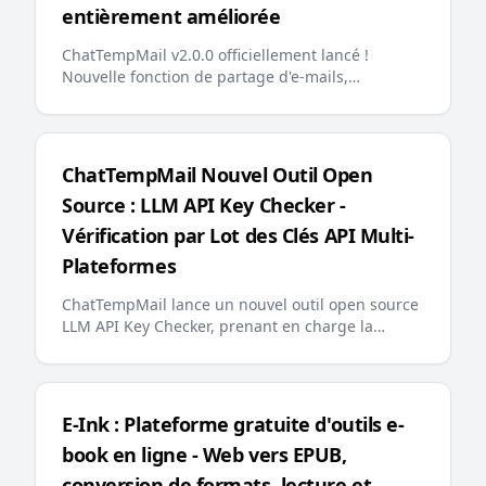
entièrement améliorée
ChatTempMail v2.0.0 officiellement lancé !
Nouvelle fonction de partage d'e-mails,
optimisation de la recherche backend, épinglage
d'e-mails, messages d'erreur multilingues,
llms.txt convivial pour l'IA et autres mises à jour
majeures offrent aux utilisateurs une expérience
ChatTempMail Nouvel Outil Open
d'e-mail temporaire plus intelligente et plus
Source : LLM API Key Checker -
pratique
Vérification par Lot des Clés API Multi-
Plateformes
ChatTempMail lance un nouvel outil open source
LLM API Key Checker, prenant en charge la
vérification par lot des clés API pour plus de 10
grandes plateformes LLM, la consultation du
solde et l'affichage de la progression en temps
réel, offrant aux développeurs une solution
E-Ink : Plateforme gratuite d'outils e-
efficace de gestion des clés API
book en ligne - Web vers EPUB,
conversion de formats, lecture et