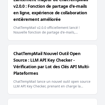
v2.0.0 : Fonction de partage d'e-mails
en ligne, expérience de collaboration
entièrement améliorée
ChatTempMail v2.0.0 officiellement lancé !
Nouvelle fonction de partage d'e-mails,
optimisation de la recherche backend, épinglage
d'e-mails, messages d'erreur multilingues,
llms.txt convivial pour l'IA et autres mises à jour
majeures offrent aux utilisateurs une expérience
ChatTempMail Nouvel Outil Open
d'e-mail temporaire plus intelligente et plus
Source : LLM API Key Checker -
pratique
Vérification par Lot des Clés API Multi-
Plateformes
ChatTempMail lance un nouvel outil open source
LLM API Key Checker, prenant en charge la
vérification par lot des clés API pour plus de 10
grandes plateformes LLM, la consultation du
solde et l'affichage de la progression en temps
réel, offrant aux développeurs une solution