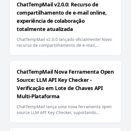
ChatTempMail v2.0.0: Recurso de
compartilhamento de e-mail online,
experiência de colaboração
totalmente atualizada
ChatTempMail v2.0.0 lançado oficialmente! Novo
recurso de compartilhamento de e-mail,
otimização de pesquisa backend, fixação de e-
mail, mensagens de erro multilíngues, llms.txt
amigável para IA e outras atualizações
importantes oferecem aos usuários uma
ChatTempMail Nova Ferramenta Open
experiência de e-mail temporário mais
Source: LLM API Key Checker -
inteligente e conveniente
Verificação em Lote de Chaves API
Multi-Plataforma
ChatTempMail lança uma nova ferramenta open
source LLM API Key Checker, suportando
verificação em lote de chaves API para mais de 10
grandes plataformas LLM, consulta de saldo e
exibição de progresso em tempo real,