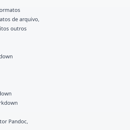
 formatos
atos de arquivo
,
tos outros
kdown
kdown
arkdown
tor Pandoc,