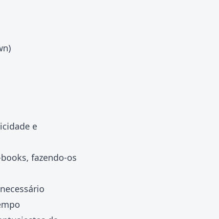
wn)
icidade e
-books, fazendo-os
necessário
tempo