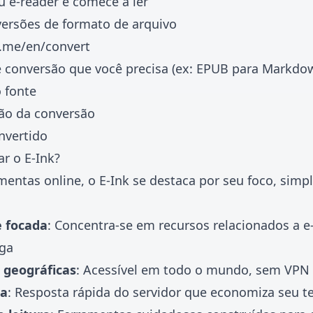
eu e-reader e comece a ler
versões de formato de arquivo
k.me/en/convert
e conversão que você precisa (ex: EPUB para Markdo
 fonte
ão da conversão
nvertido
r o E-Ink?
mentas online, o E-Ink se destaca por seu foco, simpl
e focada
: Concentra-se em recursos relacionados a e
ga
 geográficas
: Acessível em todo o mundo, sem VPN 
da
: Resposta rápida do servidor que economiza seu 