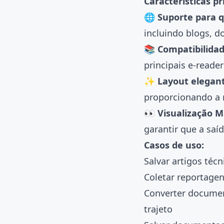
Características pr
🌐 Suporte para q
incluindo blogs, d
📚 Compatibilidad
principais e-reader
✨ Layout elegan
proporcionando a m
👀 Visualização 
garantir que a saí
Casos de uso:
Salvar artigos téc
Coletar reportagen
Converter documen
trajeto