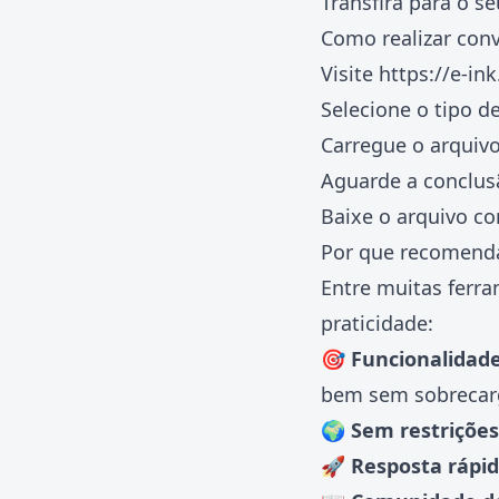
Transfira para o s
Como realizar con
Visite
https://e-in
Selecione o tipo d
Carregue o arquivo
Aguarde a conclus
Baixe o arquivo co
Por que recomenda
Entre muitas ferra
praticidade:
🎯 Funcionalidad
bem sem sobrecar
🌍 Sem restrições
🚀 Resposta rápi