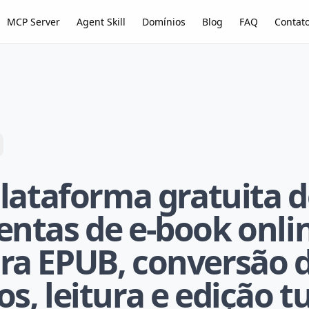
MCP Server
Agent Skill
Domínios
Blog
FAQ
Contat
Plataforma gratuita 
ntas de e-book onlin
ra EPUB, conversão 
s, leitura e edição 