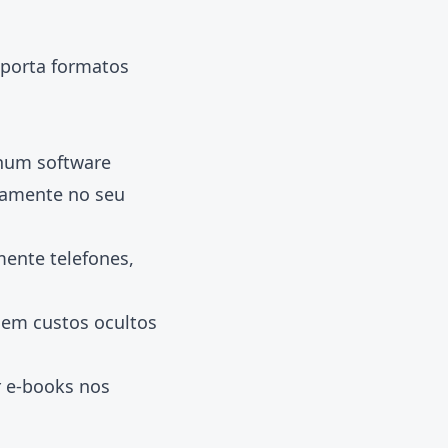
uporta formatos
nhum software
iramente no seu
mente telefones,
 sem custos ocultos
r e-books nos