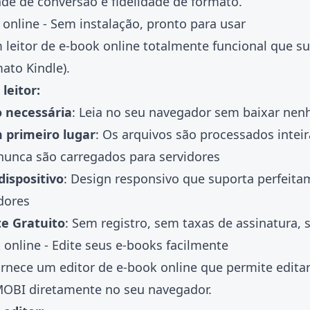
de de conversão e fidelidade de formato.
k online - Sem instalação, pronto para usar
m
leitor de e-book online
totalmente funcional que s
ato Kindle).
leitor:
o necessária
: Leia no seu navegador sem baixar ne
 primeiro lugar
: Os arquivos são processados inte
nunca são carregados para servidores
dispositivo
: Design responsivo que suporta perfeita
dores
e Gratuito
: Sem registro, sem taxas de assinatura,
k online - Edite seus e-books facilmente
ornece um
editor de e-book online
que permite edita
OBI diretamente no seu navegador.