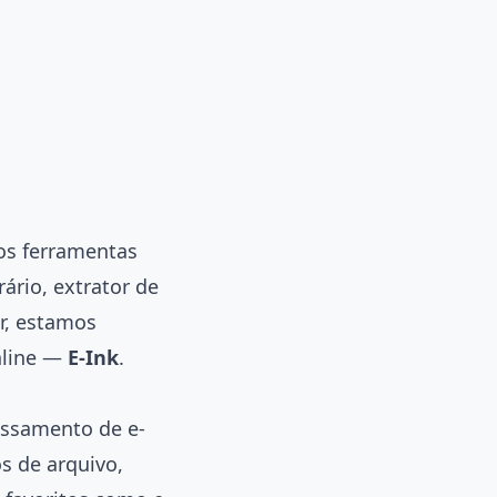
os ferramentas
ário, extrator de
or, estamos
nline —
E-Ink
.
essamento de e-
s de arquivo,