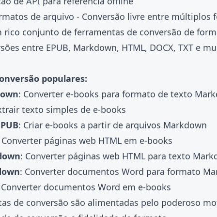
o de API para referência offline
rmatos de arquivo - Conversão livre entre múltiplos
m rico conjunto de
ferramentas de conversão de form
sões entre EPUB, Markdown, HTML, DOCX, TXT e mui
onversão populares:
down
: Converter e-books para formato de texto Mar
xtrair texto simples de e-books
EPUB
: Criar e-books a partir de arquivos Markdown
: Converter páginas web HTML em e-books
down
: Converter páginas web HTML para texto Mar
down
: Converter documentos Word para formato M
: Converter documentos Word em e-books
tas de conversão são alimentadas pelo poderoso mo