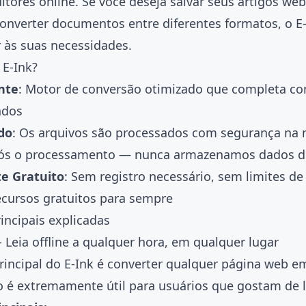
ditores online. Se você deseja salvar seus artigos we
onverter documentos entre diferentes formatos, o E
 às suas necessidades.
 E-Ink?
nte
: Motor de conversão otimizado que completa co
ndos
do
: Os arquivos são processados com segurança na 
ós o processamento — nunca armazenamos dados d
e Gratuito
: Sem registro necessário, sem limites d
ecursos gratuitos para sempre
incipais explicadas
 Leia offline a qualquer hora, em qualquer lugar
rincipal do E-Ink é converter qualquer página web 
o é extremamente útil para usuários que gostam de l