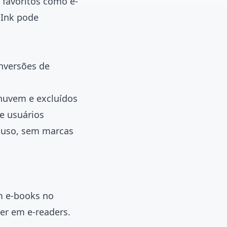
b favoritos como e-
-Ink pode
nversões de
nuvem e excluídos
e usuários
e uso, sem marcas
em e-books no
er em e-readers.