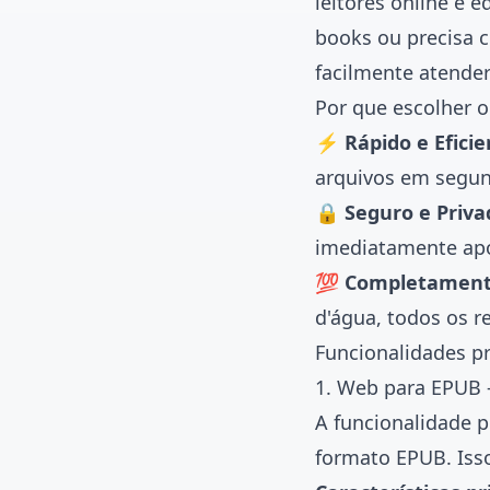
leitores online e e
books ou precisa c
facilmente atender
Por que escolher o
⚡ Rápido e Eficie
arquivos em segu
🔒 Seguro e Priva
imediatamente ap
💯 Completament
d'água, todos os r
Funcionalidades pr
1. Web para EPUB -
A funcionalidade p
formato EPUB. Iss