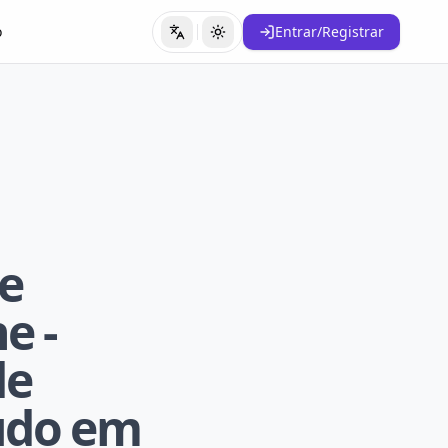
o
Entrar/Registrar
Trocar idioma
Alternar tema
de
e -
de
tudo em