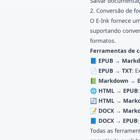
Salvar documentaçã
2. Conversão de fo
O E-Ink fornece u
suportando conver
formatos.
Ferramentas de c
📘 EPUB → Mark
📄 EPUB → TXT
: E
📗 Markdown → 
🌐 HTML → EPUB
🔄 HTML → Mark
📝 DOCX → Mark
📘 DOCX → EPUB
Todas as ferramen