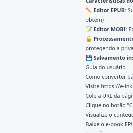
Características do
✏️ Editor EPUB
: S
obtém)
📝 Editor MOBI
: 
🔒 Processamento
protegendo a priv
💾 Salvamento in
Guia do usuário
Como converter p
Visite
https://e-in
Cole a URL da pági
Clique no botão "
Visualize o conte
Baixe o e-book EP