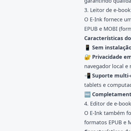
garantindo qualida
3. Leitor de e-boo
O E-Ink fornece u
EPUB e MOBI (form
Características do 
📱 Sem instalaçã
🔐 Privacidade em
navegador local e 
📲 Suporte multi-
tablets e computa
🆓 Completament
4. Editor de e-boo
O E-Ink também f
formatos EPUB e M