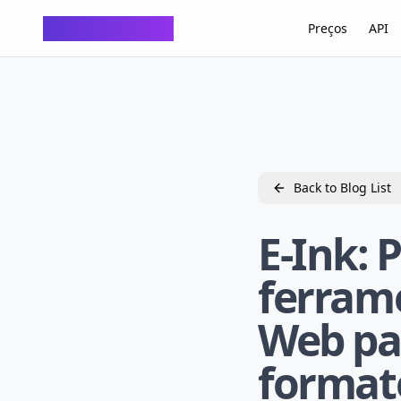
ChatTempMail
Preços
API
Back to Blog List
E-Ink: 
ferrame
Web pa
formato