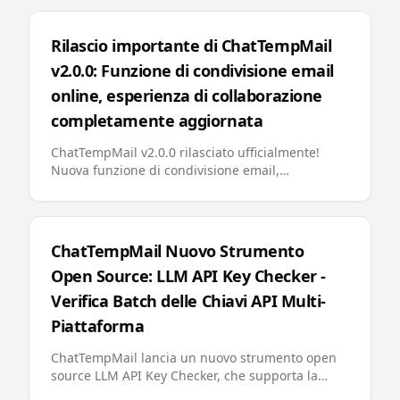
Rilascio importante di ChatTempMail
v2.0.0: Funzione di condivisione email
online, esperienza di collaborazione
completamente aggiornata
ChatTempMail v2.0.0 rilasciato ufficialmente!
Nuova funzione di condivisione email,
ottimizzazione della ricerca backend, fissaggio
email, messaggi di errore multilingue, llms.txt
compatibile con l'IA e altri aggiornamenti
importanti offrono agli utenti un'esperienza di
ChatTempMail Nuovo Strumento
email temporanea più intelligente e conveniente
Open Source: LLM API Key Checker -
Verifica Batch delle Chiavi API Multi-
Piattaforma
ChatTempMail lancia un nuovo strumento open
source LLM API Key Checker, che supporta la
verifica batch delle chiavi API per oltre 10