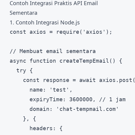
Contoh Integrasi Praktis API Email
Sementara
1. Contoh Integrasi Node.js
const axios = require('axios');

// Membuat email sementara

async function createTempEmail() {

  try {

    const response = await axios.post(
      name: 'test',

      expiryTime: 3600000, // 1 jam

      domain: 'chat-tempmail.com'

    }, {

      headers: {
