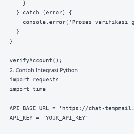
    }

  } catch (error) {

    console.error('Proses verifikasi g
  }

}

2. Contoh Integrasi Python
import requests

import time

API_BASE_URL = 'https://chat-tempmail.
API_KEY = 'YOUR_API_KEY'
