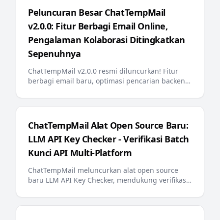
Peluncuran Besar ChatTempMail
v2.0.0: Fitur Berbagi Email Online,
Pengalaman Kolaborasi Ditingkatkan
Sepenuhnya
ChatTempMail v2.0.0 resmi diluncurkan! Fitur
berbagi email baru, optimasi pencarian backend,
penyematan email, pesan kesalahan
multibahasa, llms.txt ramah AI, dan pembaruan
penting lainnya memberikan pengalaman email
sementara yang lebih cerdas dan nyaman
ChatTempMail Alat Open Source Baru:
kepada pengguna
LLM API Key Checker - Verifikasi Batch
Kunci API Multi-Platform
ChatTempMail meluncurkan alat open source
baru LLM API Key Checker, mendukung verifikasi
batch kunci API untuk 10+ platform LLM utama,
kueri saldo, dan tampilan progres real-time