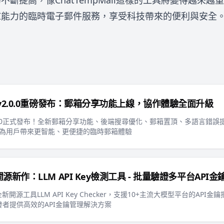
斷提高，像ChatTempMail這樣的工具將變得越來越
I能力的臨時電子郵件服務，享受科技帶來的便利與安全
s
ail v2.0.0重磅發布：郵箱分享功能上線，協作體驗全面升級
l v2.0.0正式發布！全新郵箱分享功能、後端搜尋優化、郵箱置頂、多語言錯誤
更新，為用戶帶來更智能、更便捷的臨時郵箱體驗
il開源新作：LLM API Key檢測工具 - 批量驗證多平台API金
推出全新開源工具LLM API Key Checker，支援10+主流大模型平台的AP
者提供高效的API金鑰管理解決方案