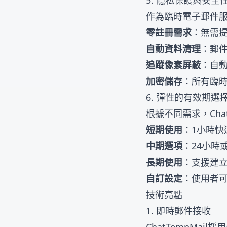
5. 隱私保護與安全
作為臨時電子郵件服務
零註冊需求
：無需
自動資料清理
：郵
追蹤像素屏蔽
：自
加密儲存
：所有臨
6. 彈性的有效期選
根據不同需求，Cha
短期使用
：1小時快
中期選項
：24小時
長期使用
：支援建
自訂設定
：使用者
技術亮點
1. 即時郵件接收