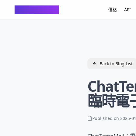
ChatTempMail
價格
API
Back to Blog List
Chat
臨時電
Published on
2025-01