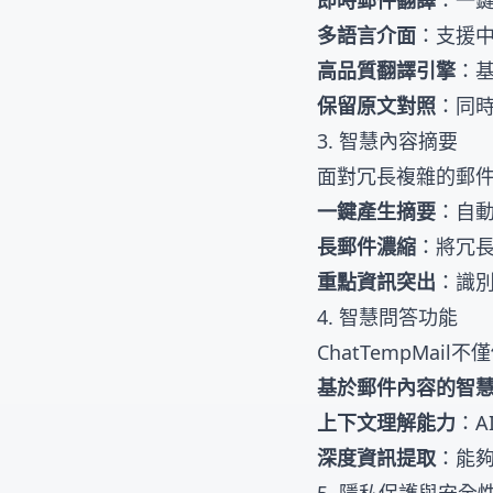
即時郵件翻譯
：一
多語言介面
：支援
高品質翻譯引擎
：
保留原文對照
：同
3. 智慧內容摘要
面對冗長複雜的郵件，
一鍵產生摘要
：自
長郵件濃縮
：將冗
重點資訊突出
：識
4. 智慧問答功能
ChatTempMa
基於郵件內容的智
上下文理解能力
：
深度資訊提取
：能