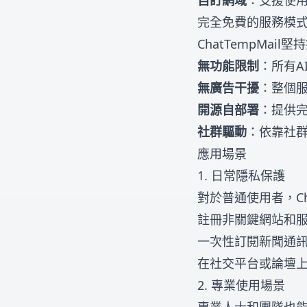
自訂網域
：支援使
完全免費的服務模
ChatTempMa
無功能限制
：所有A
無廣告干擾
：整個
開源自部署
：提供
社群驅動
：依靠社
應用場景
1. 日常隱私保護
對於普通使用者，Ch
註冊非關鍵網站和
一次性訂閱新聞通
在社交平台或論壇
2. 專業使用場景