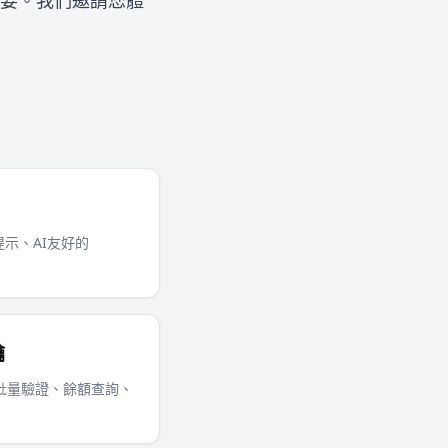
重要。我們邀請您體
。
提示、AI友好的
鑰
I金鑰批量驗證、餘額查詢、