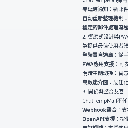
ChatTempMa
零延遲通知
：新郵
自動重新整理機制
穩定的郵件處理流
2. 響應式設計與PW
為提供最佳使用者體驗
全裝置自適應
：從
PWA應用支援
：可
明暗主題切換
：智
高效能介面
：最佳
3. 開發與整合友善
ChatTempMa
Webhook整合
：支
OpenAPI支援
：提