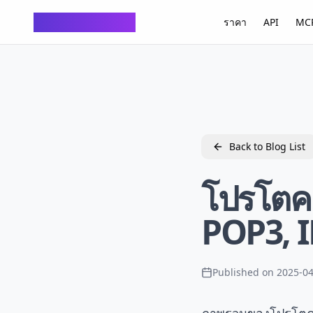
ChatTempMail
ราคา
API
MCP
Back to Blog List
โปรโตคอ
POP3, 
Published on
2025-04