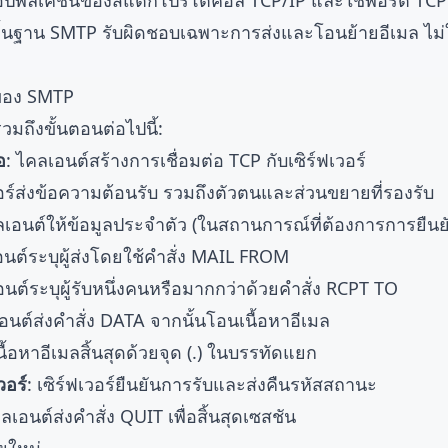
อปพลิเคชันของสแต็กโปรโตคอล TCP/IP และใช้พอร์ต TCP 25
้นฐาน SMTP รับผิดชอบเฉพาะการส่งและโอนย้ายอีเมล ไม่ใ
ของ SMTP
วมถึงขั้นตอนต่อไปนี้:
อ
: ไคลเอนต์สร้างการเชื่อมต่อ TCP กับเซิร์ฟเวอร์
เวอร์ส่งข้อความต้อนรับ รวมถึงตัวตนและส่วนขยายที่รองรับ
ลเอนต์ให้ข้อมูลประจำตัว (ในสถานการณ์ที่ต้องการการยืนย
อนต์ระบุผู้ส่งโดยใช้คำสั่ง MAIL FROM
อนต์ระบุผู้รับหนึ่งคนหรือมากกว่าด้วยคำสั่ง RCPT TO
อนต์ส่งคำสั่ง DATA จากนั้นโอนเนื้อหาอีเมล
เนื้อหาอีเมลสิ้นสุดด้วยจุด (.) ในบรรทัดแยก
วอร์
: เซิร์ฟเวอร์ยืนยันการรับและส่งคืนรหัสสถานะ
คลเอนต์ส่งคำสั่ง QUIT เพื่อสิ้นสุดเซสชัน