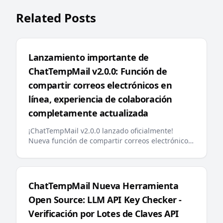
Related Posts
Lanzamiento importante de
ChatTempMail v2.0.0: Función de
compartir correos electrónicos en
línea, experiencia de colaboración
completamente actualizada
¡ChatTempMail v2.0.0 lanzado oficialmente!
Nueva función de compartir correos electrónicos,
optimización de búsqueda backend, fijación de
correos, mensajes de error multilingües, llms.txt
amigable con IA y otras actualizaciones
importantes brindan a los usuarios una
ChatTempMail Nueva Herramienta
experiencia de correo temporal más inteligente y
Open Source: LLM API Key Checker -
conveniente
Verificación por Lotes de Claves API