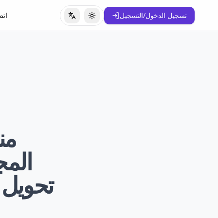
تسجيل الدخول/التسجيل
اتص
تبديل المظهر
تبديل اللغة
المج