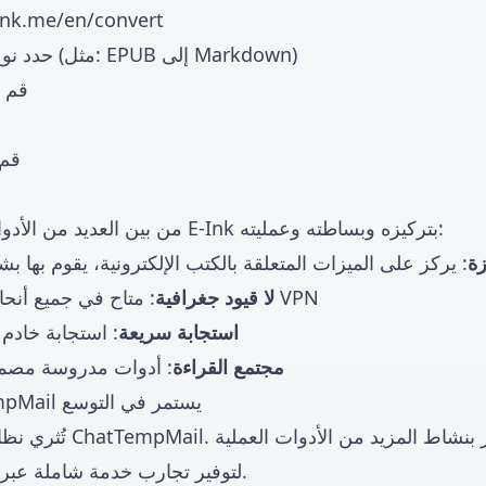
-ink.me/en/convert
حدد نوع التحويل الذي تحتاجه (مثل: EPUB إلى Markdown)
قم ب
قم 
من بين العديد من الأدوات عبر الإنترنت، يتميز E-Ink بتركيزه وبساطته وعمليته:
زة
: يركز على الميزات المتعلقة بالكتب الإلكترونية، يقوم بها ب
: متاح في جميع أنحاء العالم، لا حاجة لـ VPN
🌍 لا قيود جغرافية
🚀 استجابة سريعة
: استجابة خادم
📖 مجتمع القراءة
: أدوات مدروسة مصمم
نظام أدوات ChatTempMail يستمر في التوسع
لتوفير تجارب خدمة شاملة عبر الإنترنت للمستخدمين.