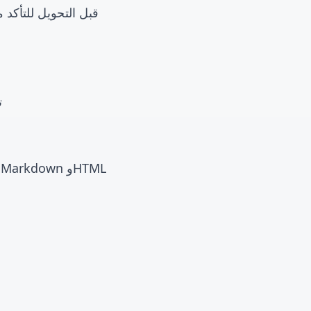
: معاينة محتوى Markdown قبل 
ت