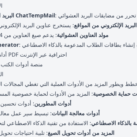
ال
 تحرر من مضايقات البريد العشوائي
📧 البريد الإلكتروني المؤقت ChatTempMail
البريد الإلكتروني من المواقع
: يستخرج عناوين البريد الإلكتروني
📍 مولد العناوين العشوائية
: يدعم صيغ العناوين من 24 دولة حول العالم
اة إنشاء بطاقات الطلاب المدعومة بالذكاء الاصطناعي
nerator
: أداة تعليق PDF احترافية عبر الإنترنت
: منصة أدوات الكتب ا
ال
أدوات حماية الخصوصية
: المزيد من الأدوات لحماية خصوصية المست
💻 أدوات المطورين
: أدوات تحسين 
📊 أدوات معالجة البيانات
: تبسيط سير عمل معالجة
مة بالذكاء الاصطناعي
: الاستفادة من تقنية الذكاء الاصطناعي ل
🔄 المزيد من أدوات تحويل الصيغ
: تلبية احتياجات تحويل