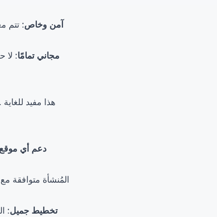
🔒 آمن وخاص
: تتم م
💯 مجاني تمامًا
: لا 
🌐 دعم أي موقع
✨ تخطيط جميل
: ا