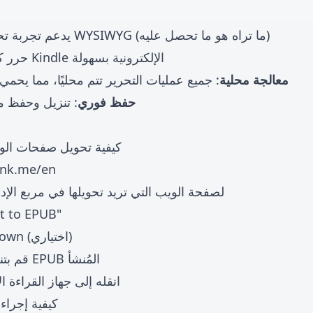
: يدعم تجربة تحرير WYSIWYG (ما تراه هو ما تحصل عليه)
: حرر كتب Kindle الإلكترونية بسهولة
🔒 معالجة محلية
: جميع عمليات التحرير تتم محليًا، مما يح
💾 حفظ فوري
: تنزيل وحفظ مب
كيفية تحويل صفحات الوي
-ink.me/en
الصق عنوان URL لصفحة الويب التي تريد تحويلها في مربع الإ
انقر على زر "EPUB
معاينة محتوى Markdown (اختياري)
قم بتنزيل الكتاب الإلكتروني EPUB المُنشأ
انقله إلى جهاز القراءة ال
كيفية إجراء