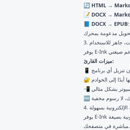
🔄 HTML → Mark
📝 DOCX → Mark
📘 DOCX → EPUB
بيت، جاهز للاستخدام
يوفر E-Ink
ميزات القارئ:
 تنزيل أي برنامج
أبدًا إلى الخوادم
بيوتر بشكل مثالي
ك، لا رسوم مخفية
 الإلكترونية بسهولة
ة EPUB وMOBI
مباشرة في متصفحك.