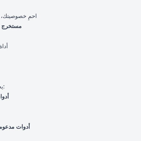
: احمِ خصوصيتك،
🔍 مستخرج 
: أد
ChatTempMail يخطط ويطور المزيد من الأدوات العملية التي تغطي المجالات التالية:
🛡️ 
🤖 أدوات مدعو