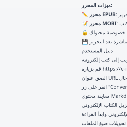
ميزات المحرر:
✏️ محرر EPUB
📝 محرر MOBI
مي خصوصية محتواك
اشرة بعد التحرير
دليل المستخدم
ب إلى كتب إلكترونية
https://e
قم بزيارة
دخال
Convert to "
إلكتروني وابدأ القراءة
 تحويلات صيغ الملفات