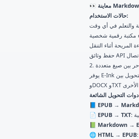
معاينة Markdown
حالات الاستخدام:
ة والتعلم في أي وقت
ناء مكتبة رقمية شخصية
 المريحة أثناء التنقل
ون اتصال
 حر بين صيغ متعددة
 EPUB وMarkdown وHTML
📘 EPUB → Mark
ية
📄 EPUB → TXT
📗 Markdown → 
🌐 HTML → EPUB