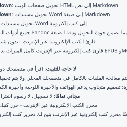
down
: تحويل صفحات الويب HTML إلى نص Markdown
down
: تحويل مستندات Word إلى صيغة Markdown
: تحويل مستندات Word إلى كتب إلكترونية
ترونية عبر الإنترنت - بدون تثبيت، جاهز للاستخدام
قارئ كتب إلكترونية عبر الإنترنت
 دون تنزيل أي برنامج
📱 لا حاجة للتثبيت
فات بالكامل في متصفحك المحلي ولا يتم تحميلها أبدًا إلى الخوا
دعم الهواتف والأجهزة اللوحية وأجهزة الكمبيوتر بشكل مثالي

سوم اشتراك، لا رسوم مخفية
🆓 مجاني تمامًا
ترونية عبر الإنترنت - حرر كتبك الإلكترونية بسهولة
ر كتب إلكترونية بصيغة EPUB وMOBI
محرر كتب إلكترونية عبر الإنترنت
يوفر E-In