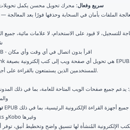
⚡ سريع وفعال
: محرك تحويل محسن يكمل تحويلات ا
عالجة الملفات بأمان في السحابة وحذفها فورًا بعد المعالجة — لا
حاجة للتسجيل، لا قيود على الاستخدام، لا علامات مائية، جميع ال
شر
1. من الويب إلى EPUB - اقرأ بدون اتصال في أي وقت وأي مكان
للمستخدمين الذين يستمتعون بالقراءة على أجهزة القراءة الإلكترونية.
: يدعم جميع صفحات الويب المتاحة للعامة، بما في ذلك المدونات
والم
📚
Kindle وApple Books وKobo وغيرها
لكتب الإلكترونية المُنشأة لها تنسيق واضح وتخطيط أنيق، توفر