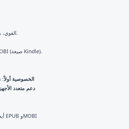
جميع أدوات التحويل مدعومة بمحرك Pandoc القوي، مما يضمن جودة التحويل ودقة الصيغة.
كامل الميزات يدعم صيغتي EPUB وMOBI (صيغة Kindle).
دم
🔐 الخصوصية أولاً
 دعم متعدد الأجهزة
k أيضًا