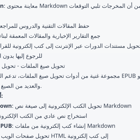
التحويل للتأكد من أن المخرجات تلبي التوقعات
👀 
حفظ المقالات التقنية والدروس للمراجع
جمع التقارير الإخبارية والمقالات المعمقة لب
حويل مستندات الدورات عبر الإنترنت إلى كتب إلكترونية للقراءة
حفظ وثائق API للرجوع إليها بد
2. تحويل صيغ الملفات - تحويل
يوفر E-Ink مجموعة غنية من
أدوات تحويل صيغ الملفات
، تدعم التحويل بين
وDOCX وTXT والعديد من الصيغ الأخرى.
أدوات التحويل الشائعة:
: تحويل الكتب الإلكترونية إلى صيغة نص Markdown
down
: استخراج نص عادي من الكتب الإلكترون
: إنشاء كتب إلكترونية من ملفات Markdown
EPUB
: تحويل صفحات الويب HTML إلى كتب إلكترونية