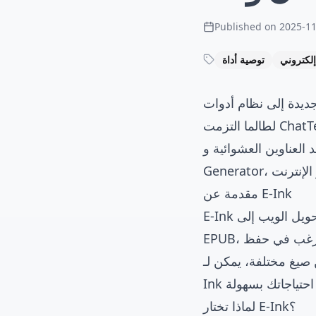
Published on
2025-11
لكتروني
توصية أداة
لطالما التزمت ChatTempMail بتوفير أدوات عبر الإنترنت عالية الجودة وعملية للمستخدمين. بعد خدمة
ن العشوائية وStudent ID
مقدمة عن E-Ink
هي منصة أدوات مجانية عبر الإنترنت تركز على معالجة الكتب الإلكترونية، تقدم تحويل الويب إلى
E-Ink
EPUB، تحويل صيغ الملفات، قارئات عبر الإنترنت ومحررات عبر الإنترنت. سواء كنت ترغب في حفظ
يغ مختلفة، يمكن لـ E-
لماذا تختار E-Ink؟