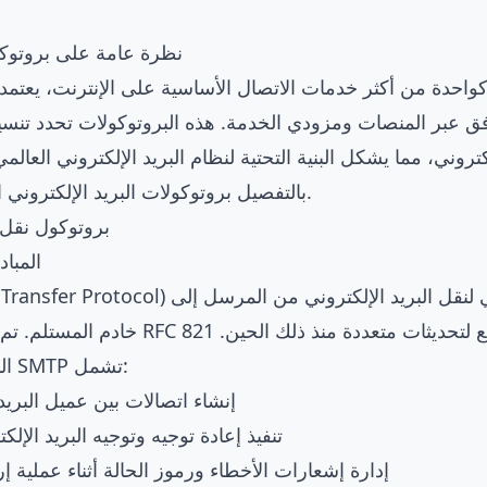
نظرة عامة على بروتوكول
، كواحدة من أكثر خدمات الاتصال الأساسية على الإنترنت، يعتم
فق عبر المنصات ومزودي الخدمة. هذه البروتوكولات تحدد تن
كتروني، مما يشكل البنية التحتية لنظام البريد الإلكتروني العال
بالتفصيل بروتوكولات البريد الإلكتروني الرئيسية ومبادئ عملها.
SMTP: بروتوكول ن
المبا
SMTP (Simple Mail Transfer Protocol) هو البروتوك
خادم المستلم. تم تعريفه في البداية في 821
المسؤوليات الأساسية لـ SMTP تشمل:
إنشاء اتصالات بين عميل البريد
تنفيذ إعادة توجيه وتوجيه البريد الإلك
إدارة إشعارات الأخطاء ورموز الحالة أثناء عملية إر