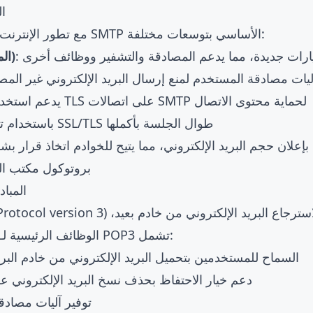
توس
مع تطور الإنترنت، تم تحسين بروتوكول SMTP الأساسي بتوسعات مختلفة:
يارات جديدة، مما يدعم المصادقة والتشفير ووظائف أخرى
ESMTP (SMTP الموسع)
 آليات مصادقة المستخدم لمنع إرسال البريد الإلكتروني غير الم
: يدعم استخدام تشفير TLS على اتصالات SMTP لحماية محتوى الاتصال
: SMTP باستخدام تشفير SSL/TLS طوال الجلسة بأكملها
 بإعلان حجم البريد الإلكتروني، مما يتيح للخوادم اتخاذ قرار بش
POP3: بروتوكول مكتب ا
المبا
POP3 (Post Office Protocol version 3) هو بروتوكو
محدد في RFC 1939. الوظائف الرئيسية لـ POP3 تشمل:
السماح للمستخدمين بتحميل البريد الإلكتروني من خادم البريد
دعم خيار الاحتفاظ بحذف نسخ البريد الإلكتروني عل
توفير آليات مصادق