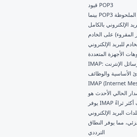
قيود POP3
يد الإلكتروني بالكامل
 المقروء) على الخادم
ادم للبريد الإلكتروني
هات الأجهزة المتعددة
لرسائل الإنترنت
دئ الأساسية والوظائف
 يسمح لعملاء البريد الإلكتروني بالوصول إلى
IMAP4rev1 (RFC 35). مقارنة بـ POP3،
ات البريد الإلكتروني
زئي، مما يوفر النطاق
الترددي