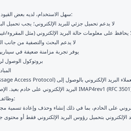
بينما POP3 سهل الاستخدام، لديه بعض القيود الملحوظة:
لا يدعم تحميل جزئي للبريد الإلكتروني؛ يجب تحميل البر
ا يحافظ على معلومات حالة البريد الإلكتروني (مثل المقروء/غير
لا يدعم البحث والتصفية من جانب الخ
يوفر تجربة مزامنة ضعيفة في سيناريو
IMAP: بروتوكول الوصول 
المبا
IMAP (Internet Message Access Protocol) هو بروتوكول
البريد الإلكتروني على خادم بعيد. الإصدار الحالي الأحدث هو 01
يوفر IMAP وظائف أكثر ثراءً:
كتروني على الخادم، بما في ذلك إنشاء وحذف وإعادة تسمية مجلد
يد الإلكتروني بتحميل رؤوس البريد الإلكتروني فقط أو محتوى ج