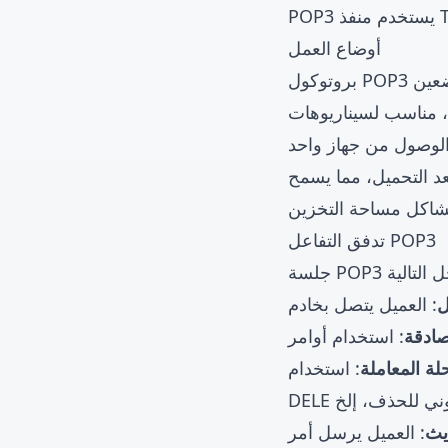
أوضاع العمل
ل، مناسب لسيناريوهات
لوصول من جهاز واحد
بعد التحميل، مما يسمح
شاكل مساحة التخزين
تدفق التفاعل POP3
ل
صادقة
لة المعاملة
: استخدام LIST لعرض البريد الإلكتروني المتاح، RETR لاسترجاع البريد الإلكتروني المحدد،
كتروني للحذف، إلخ
يث