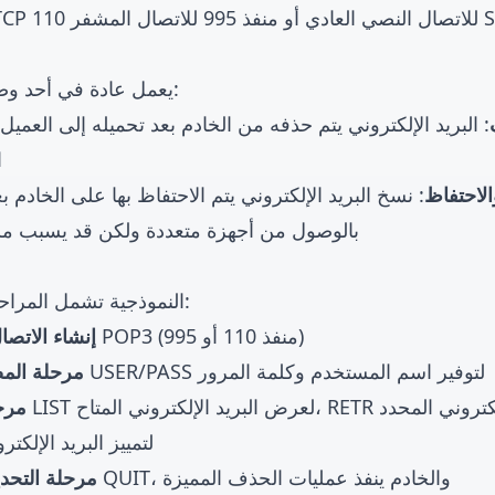
SSL/TLS).
بروتوكول POP3 يعمل عادة في أحد وضعين:
: البريد الإلكتروني يتم حذفه من الخادم بعد تحميله إلى العمي
ا
لاحتفاظ
: نسخ البريد الإلكتروني يتم الاحتفاظ بها على الخادم 
بالوصول من أجهزة متعددة ولكن قد يسبب م
جلسة POP3 النموذجية تشمل المراحل التالية:
: العميل يتصل بخادم POP3 (منفذ 110 أو 995)
إنشاء الاتصا
: استخدام أوامر USER/PASS لتوفير اسم المستخدم وكلمة المرور
مرحلة الم
مرح
DELE لتمييز البريد الإل
: العميل يرسل أمر QUIT، والخادم ينفذ عمليات الحذف المميزة
مرحلة التحد