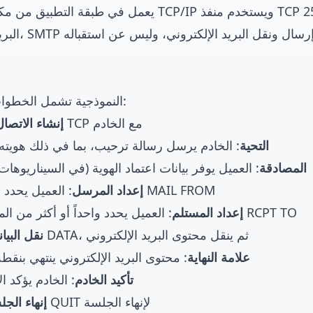
البريد الإلكتر
جلسة SMTP النموذجية تشمل الخطوات التالية:
: العميل ينشئ اتصال TCP مع الخادم
إنشاء الاتصال
التحية
: الخادم يرسل رسالة ترحيب، بما في ذلك هويته
المصادقة
: العميل يوفر بيانات اعتماد الهوية (في السيناريوه
: العميل يحدد المرسل باستخدام أمر MAIL FROM
إعداد المرسل
: العميل يحدد واحداً أو أكثر من المستلمين باستخدام أمر RCPT TO
إعداد المستلم
: العميل يرسل أمر DATA، ثم ينقل محتوى البريد الإلكتروني
نقل البيا
علامة النهاية
: محتوى البريد الإلكتروني ينتهي بن
تأكيد الخادم
: الخادم يؤكد ا
: العميل يرسل أمر QUIT لإنهاء الجلسة
إنهاء الج