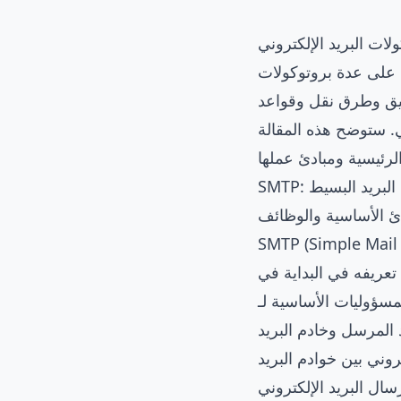
ات البريد الإلكتروني
د على عدة بروتوكولات
سيق وطرق نقل وقواعد
مي. ستوضح هذه المقالة
قل البريد البسيط
دئ الأساسية والوظائف
ول القياسي لنقل البريد الإلكتروني من المرسل إلى
RFC  في عام 1982 وخضع لتحديثات متعددة منذ ذلك الحين.
 المرسل وخادم البريد
تروني بين خوادم البريد
سال البريد الإلكتروني