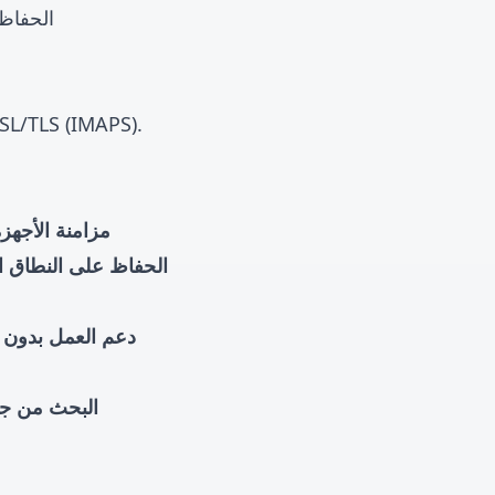
الحفاظ 
IMAP يستخدم منفذ TCP 143 للاتصال النصي العادي أو منفذ 993 للاتصال المشفر  (IMAPS
مزامنة الأجهزة
الحفاظ على النطاق ا
دعم العمل بدون 
البحث من جا