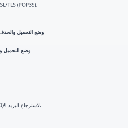
POP3 يستخدم منفذ TCP 110 للاتصال النصي العادي أو منفذ 995 للاتصال المشفر  (POP3S
وضع التحميل والحذف
وضع التحميل وا