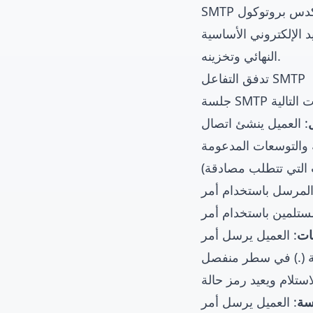
SMTP يعمل في طبقة التطبيق من مكدس بروتوكول TCP/IP ويستخدم منفذ TCP 25 افتراضياً. في بنية
وني الأساسية، SMTP مسؤول فقط عن إرسال ونقل البريد الإلكتروني، وليس عن استقباله
النهائي وتخزينه.
تدفق التفاعل SMTP
 والتوسعات المدعومة
ات التي تتطلب مصادقة)
نات
قطة (.) في سطر منفصل
لاستلام ويعيد رمز حالة
لسة