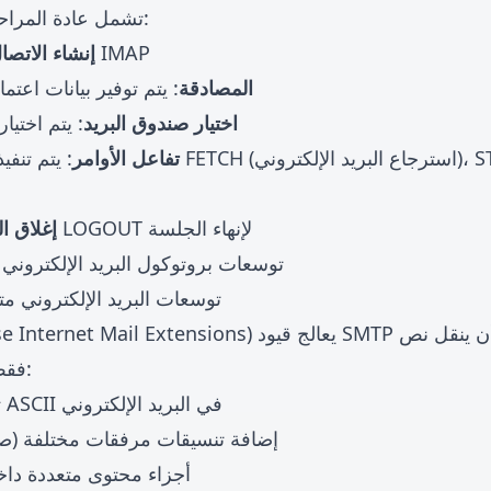
جلسة IMAP تشمل عادة المراحل التالية:
: العميل يتصل بخادم IMAP
إنشاء الاتصا
المصادقة
: يتم توفير بيانات اعت
اختيار صندوق البريد
: يتم اختيا
تفاعل الأوامر
: يتم تنفيذ عمليات مختلفة
: يتم إرسال أمر LOGOUT لإنهاء الجلسة
إغلاق ا
توسعات بروتوكول البريد الإلكتروني ا
MIME: توسعات البريد الإلكتروني
MIME (Multipurpose Internet Mail Extensions) يعالج قي
ASCII فقط، مما يسمح بـ:
تضمين نص أحرف غير ASCII في البريد الإلكتروني
إضافة تنسيقات مرفقات مختلفة (صو
أجزاء محتوى متعددة داخ