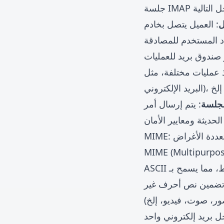
ل
ماد المستخدم للمصادقة
ر صندوق بريد للعمليات
، مثل FETCH (استرجاع البريد الإلكتروني)، STORE (تعديل علامات
البريد الإلكتروني)، إلخ
لجلسة
لحديثة ومعايير الأمان
 متعددة الأغراض
ود SMTP المبكر، الذي يمكن أن ينقل نص
ر، صوت، فيديو، إلخ)
ل بريد إلكتروني واحد